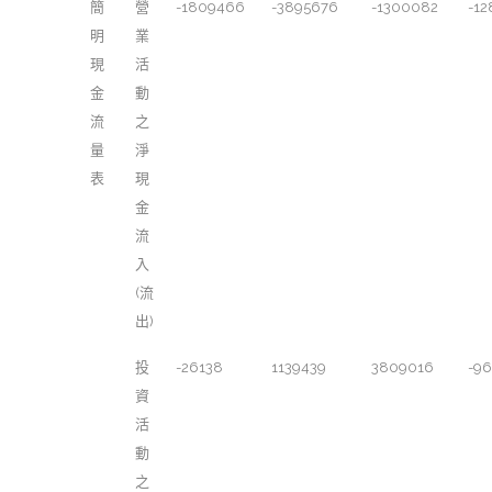
簡
營
-1809466
-3895676
-1300082
-12
明
業
現
活
金
動
流
之
量
淨
表
現
金
流
入
(流
出)
投
-26138
1139439
3809016
-9
資
活
動
之