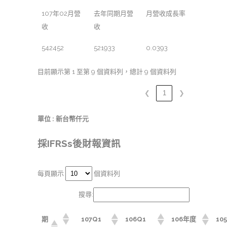
107年02月營
去年同期月營
月營收成長率
收
收
542452
521933
0.0393
目前顯示第 1 至第 9 個資料列，總計 9 個資料列
❮
1
❯
單位 : 新台幣仟元
採IFRSs後財報資訊
每頁顯示
個資料列
搜尋:
期
107Q1
106Q1
106年度
10