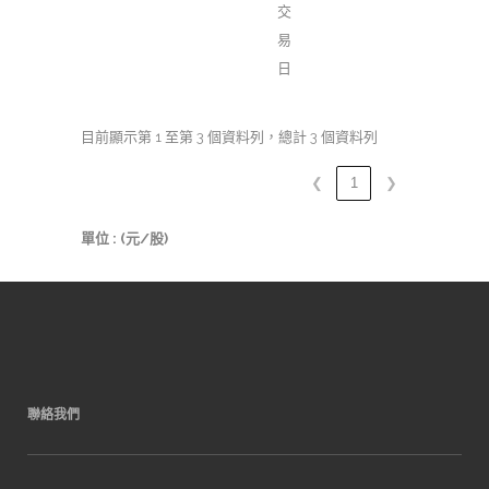
交
易
日
目前顯示第 1 至第 3 個資料列，總計 3 個資料列
❮
1
❯
單位 : (元/股)
聯絡我們