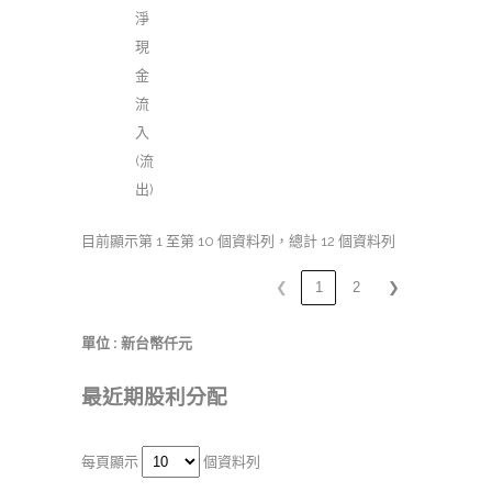
淨
現
金
流
入
(流
出)
目前顯示第 1 至第 10 個資料列，總計 12 個資料列
❮
1
2
❯
單位 : 新台幣仟元
最近期股利分配
每頁顯示
個資料列