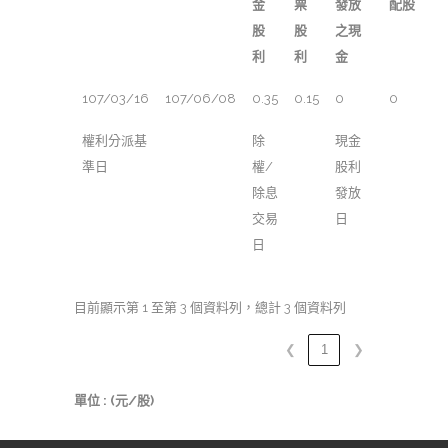
金
票
發放
配股
股
股
之現
利
利
金
107/03/16
107/06/08
0.35
0.15
0
0
權利分派基
除
現金
準日
權/
股利
除息
發放
交易
日
日
目前顯示第 1 至第 3 個資料列，總計 3 個資料列
❮
1
❯
單位 : (元/股)