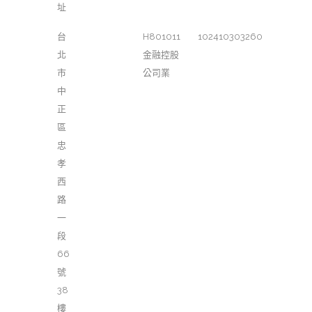
址
台
H801011
102410303260
北
金融控股
市
公司業
中
正
區
忠
孝
西
路
一
段
66
號
38
樓