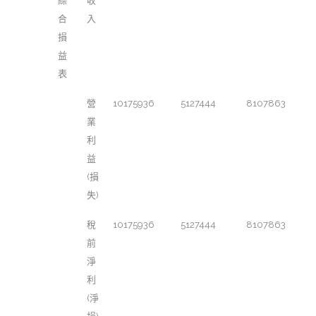
綜
收
合
入
損
益
表
營
10175936
5127444
8107863
業
利
益
(損
失)
稅
10175936
5127444
8107863
前
淨
利
(淨