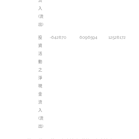
流
入
(流
出)
投
-642870
6096594
12528172
資
活
動
之
淨
現
金
流
入
(流
出)