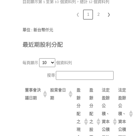
目前顯示第 1 至第 10 個資料列，總計 12 個資料列
❮
1
2
❯
單位 : 新台幣仟元
最近期股利分配
每頁顯示
個資料列
搜尋:
董事會決
股東會日
盈
盈
法定
法定
議日期
期
餘
餘
盈餘
盈餘
分
分
公
公
配
配
積、
積、
之
之
資本
資本
現
股
公積
公積