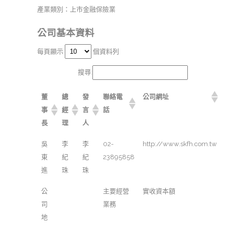
產業類別：上市金融保險業
公司基本資料
每頁顯示
個資料列
搜尋:
董
總
發
聯絡電
公司網址
事
經
言
話
長
理
人
吳
李
李
02-
http://www.skfh.com.tw
東
紀
紀
23895858
進
珠
珠
公
主要經營
實收資本額
司
業務
地