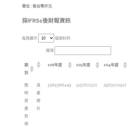
單位 : 新台幣仟元
採IFRSs後財報資訊
每頁顯示
個資料列
搜尋:
期
106年度
105年度
104年度
別
簡
資
3384388449
3157672572
2963070917
明
產
資
總
產
計
負
債