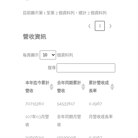
目前顯示第 1 至第 3 個資料列，總計 3 個資料列
❮
1
❯
營收資訊
每頁顯示
個資料列
搜尋:
本年迄今累計
去年同期累計
累計營收成
營收
營收
長率
70715380
54533817
0.2967
107年03月營
去年同期月營
月營收成長率
收
收
20656215
15929906
0.2967