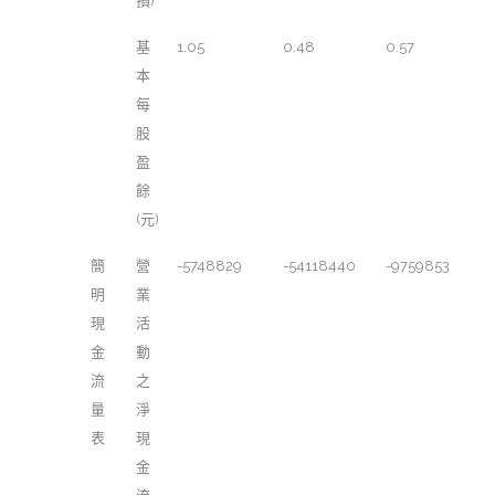
損)
基
1.05
0.48
0.57
本
每
股
盈
餘
(元)
簡
營
-5748829
-54118440
-9759853
明
業
現
活
金
動
流
之
量
淨
表
現
金