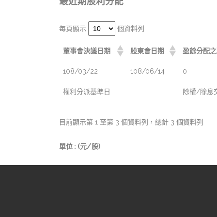
最近期股利分配
每頁顯示
個資料列
董事會決議日期
股東會日期
盈餘分配之
108/03/22
108/06/14
0
權利分派基準日
除權/除息
目前顯示第 1 至第 3 個資料列，總計 3 個資料列
單位 : (元/股)