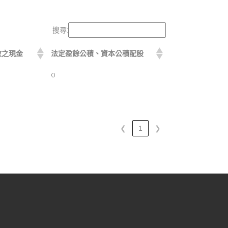
搜尋:
放之現金
法定盈餘公積、資本公積配股
0
❮
1
❯