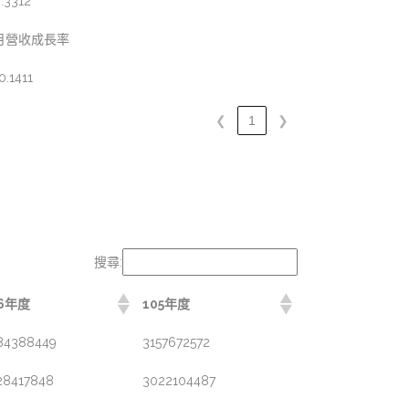
.3312
月營收成長率
0.1411
❮
1
❯
搜尋:
06年度
105年度
84388449
3157672572
28417848
3022104487