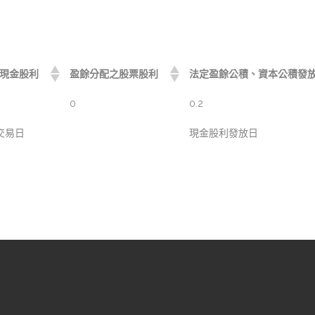
現金股利
盈餘分配之股票股利
法定盈餘公積、資本公積發
0
0.2
交易日
現金股利發放日