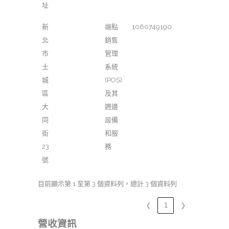
址
新
端點
1060749190
北
銷售
市
管理
土
系統
城
(POS)
區
及其
大
週邊
同
設備
街
和服
23
務
號
目前顯示第 1 至第 3 個資料列，總計 3 個資料列
❮
1
❯
營收資訊