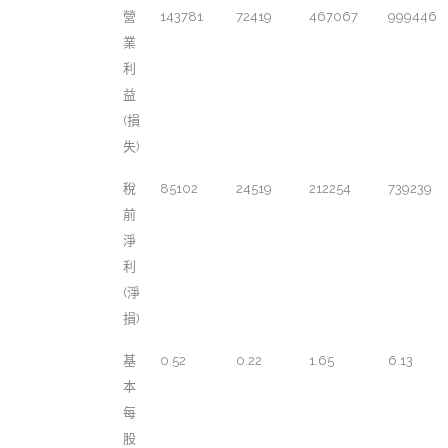
營
143781
72419
467067
999446
業
利
益
(損
失)
稅
85102
24519
212254
739239
前
淨
利
(淨
損)
基
0.52
0.22
1.65
6.13
本
每
股