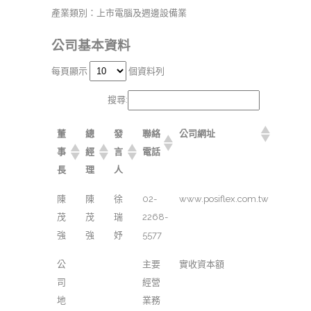
產業類別：上市電腦及週邊設備業
公司基本資料
每頁顯示
個資料列
搜尋:
董
總
發
聯絡
公司網址
事
經
言
電話
長
理
人
陳
陳
徐
02-
www.posiflex.com.tw
茂
茂
瑞
2268-
強
強
妤
5577
公
主要
實收資本額
司
經營
地
業務