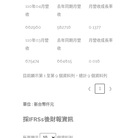
110年04月營
去年同期月營
月營收成長率
收
收
662960
582716
0.1377
110年03月營
去年同期月營
月營收成長率
收
收
675474
664815
0.016
目前顯示第 1 至第 9 個資料列，總計 9 個資料列
❮
1
❯
單位 : 新台幣仟元
採IFRSs後財報資訊
每頁顯示
個資料列