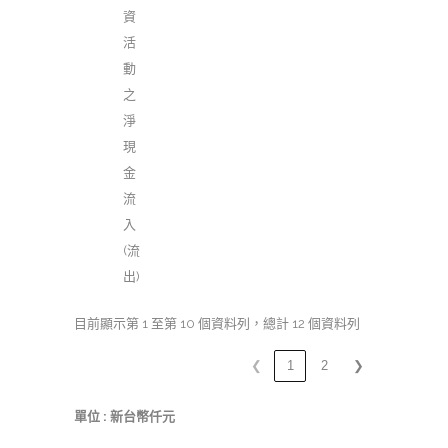
資
活
動
之
淨
現
金
流
入
(流
出)
目前顯示第 1 至第 10 個資料列，總計 12 個資料列
❮
1
2
❯
單位 : 新台幣仟元