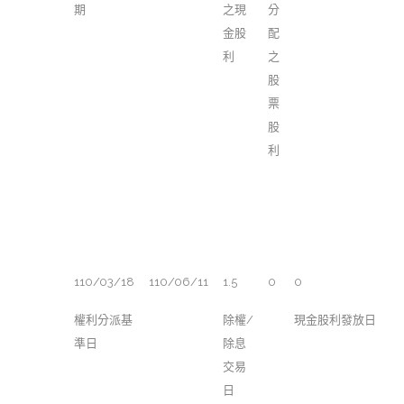
期
之現
分
金股
配
利
之
股
票
股
利
110/03/18
110/06/11
1.5
0
0
權利分派基
除權/
現金股利發放日
準日
除息
交易
日