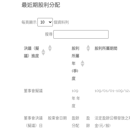
最近期股利分配
每頁顯示
個資料列
搜尋:
決議（擬
股利
股利所屬期間
議）進度
所屬
年
(季)
度
董事會擬議
109
109/01/01~109/12
年 年
度
董事會決議
股東會日期
盈餘
盈
法定盈餘公積發放之
（擬議）日
分配
餘
金(元/股)