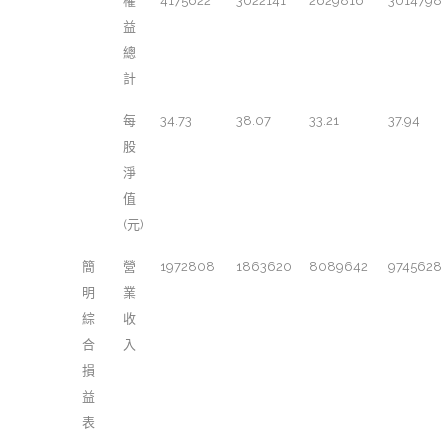
權
4175622
3022141
2629816
3014798
益
總
計
每
34.73
38.07
33.21
37.94
股
淨
值
(元)
簡
營
1972808
1863620
8089642
9745628
明
業
綜
收
合
入
損
益
表