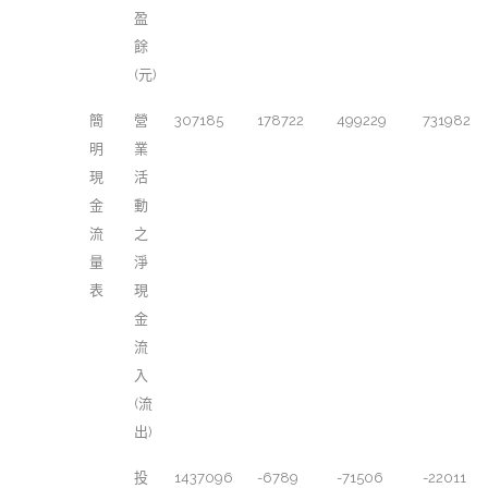
盈
餘
(元)
簡
營
307185
178722
499229
731982
明
業
現
活
金
動
流
之
量
淨
表
現
金
流
入
(流
出)
投
1437096
-6789
-71506
-22011