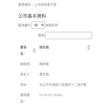
產業類別：上市其他電子業
公司基本資料
每頁顯示
個資料列
搜尋:
董事
陳政隆
長：
總經理：
陳政隆
發言人：
黃世昌
地址：
台北市內湖區行忠路四十二號6樓
連絡電
(02)8791-8989
話：