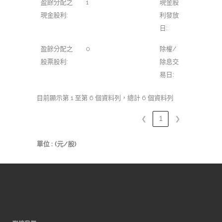
盈餘分配之
1
現金股
現金股利:
利發放
日:
盈餘分配之
0
除權/
股票股利:
除息交
易日:
目前顯示第 1 至第 6 個資料列，總計 6 個資料列
❮
1
❯
單位 : (元/股)