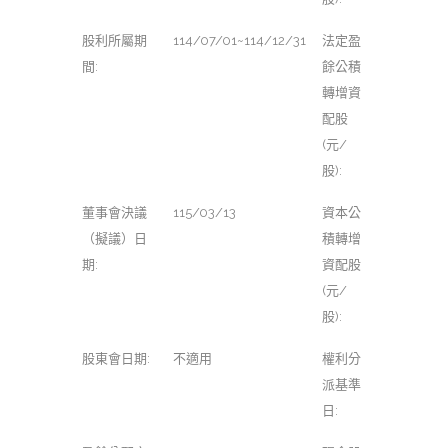
股利所屬期
114/07/01~114/12/31
法定盈
間:
餘公積
轉增資
配股
(元/
股):
董事會決議
115/03/13
資本公
（擬議）日
積轉增
期:
資配股
(元/
股):
股東會日期:
不適用
權利分
派基準
日: