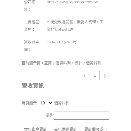
公司網
http://www.solomon.com.tw
址：
主要經營
AI視覺軟體開發、機器人代理、工
業務：
業控制產品代理
實收資本
1,714,710,520 (元)
額：
目前顯示第 1 至第 7 個資料列，總計 7 個資料列
❮
1
❯
營收資訊
每頁顯示
個資料列
搜尋:
本年迄今累計
去年同期累計
累計營收成