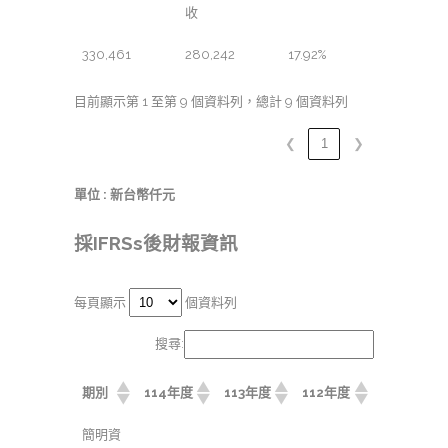
收
330,461
280,242
17.92%
目前顯示第 1 至第 9 個資料列，總計 9 個資料列
❮
1
❯
單位 : 新台幣仟元
採IFRSs後財報資訊
每頁顯示
個資料列
搜尋:
期別
114年度
113年度
112年度
簡明資