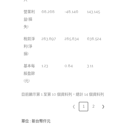
營業利
68,268
-48,146
143,145
益(損
失)
稅前淨
283,897
285,834
638,524
利(淨
損)
基本每
1.23
0.84
3.11
股盈餘
(元)
目前顯示第 1 至第 10 個資料列，總計 14 個資料列
❮
1
2
❯
單位 : 新台幣仟元