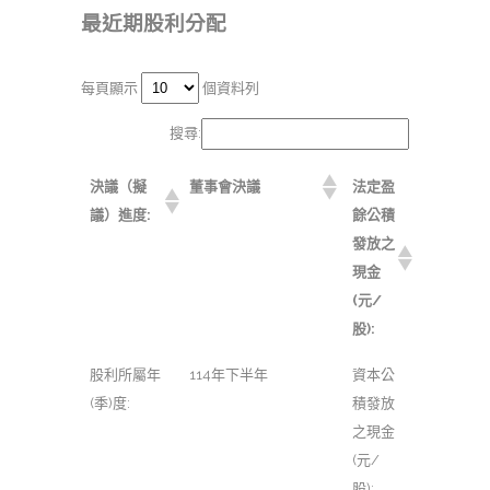
最近期股利分配
每頁顯示
個資料列
搜尋:
決議（擬
董事會決議
法定盈
議）進度:
餘公積
發放之
現金
(元/
股):
股利所屬年
114年下半年
資本公
(季)度:
積發放
之現金
(元/
股):