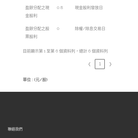
盈餘分配之現
0.8
現金股利發放日:
金股利:
盈餘分配之股
0
除權/除息交易日:
票股利:
目前顯示第 1 至第 6 個資料列，總計 6 個資料列
❮
1
❯
單位 : (元/股)
聯絡我們