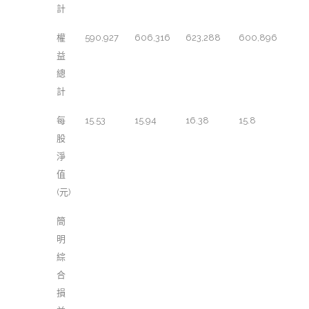
計
權
590,927
606,316
623,288
600,896
益
總
計
每
15.53
15.94
16.38
15.8
股
淨
值
(元)
簡
明
綜
合
損