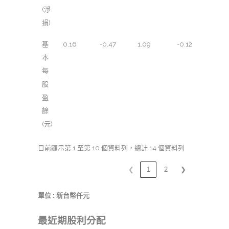
(淨
損)
基
0.16
-0.47
1.09
-0.12
本
每
股
盈
餘
(元)
目前顯示第 1 至第 10 個資料列，總計 14 個資料列
❮
1
2
❯
單位 : 新台幣仟元
最近期股利分配