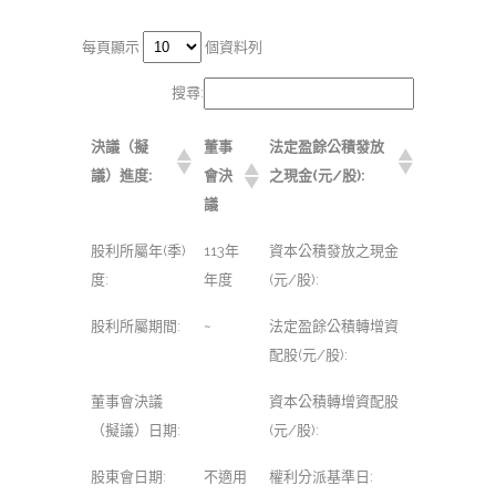
每頁顯示
個資料列
搜尋:
決議（擬
董事
法定盈餘公積發放
議）進度:
會決
之現金(元/股):
議
股利所屬年(季)
113年
資本公積發放之現金
度:
年度
(元/股):
股利所屬期間:
~
法定盈餘公積轉增資
配股(元/股):
董事會決議
資本公積轉增資配股
（擬議）日期:
(元/股):
股東會日期:
不適用
權利分派基準日: