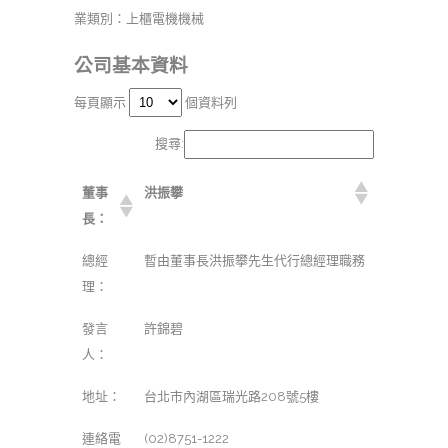
業類別：上櫃電機機械
公司基本資料
每頁顯示
個資料列
搜尋:
董事
洪振攀
長：
總經
暫由董事長洪振攀先生代行總經理職務
理：
發言
許錦碧
人：
地址：
台北市內湖區瑞光路208號5樓
連絡電
(02)8751-1222