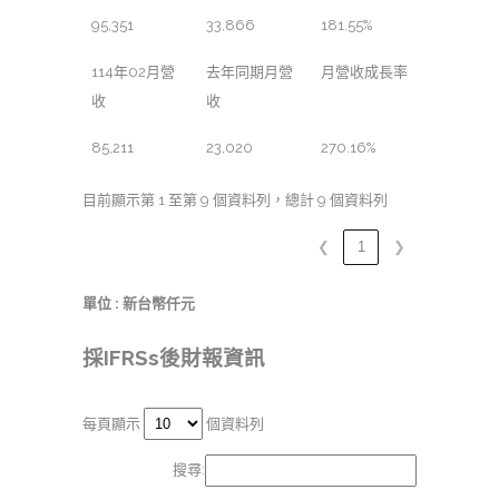
95,351
33,866
181.55%
114年02月營
去年同期月營
月營收成長率
收
收
85,211
23,020
270.16%
目前顯示第 1 至第 9 個資料列，總計 9 個資料列
❮
1
❯
單位 : 新台幣仟元
採IFRSs後財報資訊
每頁顯示
個資料列
搜尋: