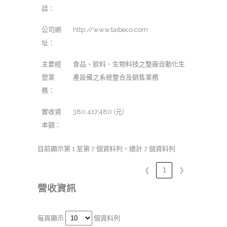
話：
公司網
http://www.taibeco.com
址：
主要經
食品、飲料、生物科技之整廠自動化生
營業
產設備之系統整合及銷售業務
務：
實收資
380,417,480 (元)
本額：
目前顯示第 1 至第 7 個資料列，總計 7 個資料列
❮
1
❯
營收資訊
每頁顯示
個資料列