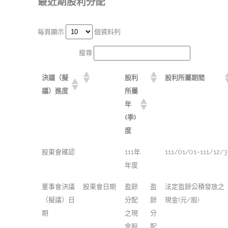
最近期股利分配
每頁顯示
個資料列
搜尋:
決議（擬
股利
股利所屬期間
議）進度
所屬
年
(季)
度
股東會確認
111年
111/01/01~111/12/3
年度
董事會決議
股東會日期
盈餘
盈
法定盈餘公積發放之
（擬議）日
分配
餘
現金(元/股)
期
之現
分
金股
配