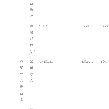
益
總
計
每
10.97
10.73
10.73
股
淨
值
(元)
簡
營
5,346,121
4,625,514
3,607
明
業
綜
收
合
入
損
益
表