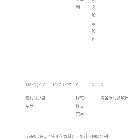
利
之
股
票
股
利
112/05/10
112/06/27
0
0
0
權利分派基
除權/
現金股利發放日
準日
除息
交易
日
目前顯示第 1 至第 4 個資料列，總計 4 個資料列