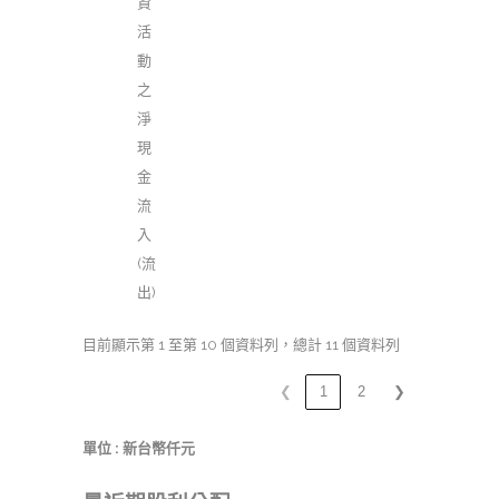
資
活
動
之
淨
現
金
流
入
(流
出)
目前顯示第 1 至第 10 個資料列，總計 11 個資料列
❮
1
2
❯
單位 : 新台幣仟元