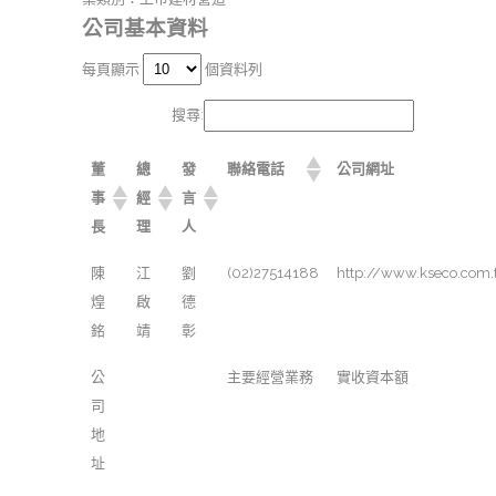
公司基本資料
每頁顯示
個資料列
搜尋:
董
總
發
聯絡電話
公司網址
事
經
言
長
理
人
陳
江
劉
(02)27514188
http://www.kseco.com.
煌
啟
德
銘
靖
彰
公
主要經營業務
實收資本額
司
地
址