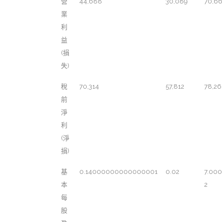
營
44,688
30,089
70,6
業
利
益
(損
失)
稅
70,314
57,812
78,2
前
淨
利
(淨
損)
基
0.14000000000000001
0.02
7.00
本
2
每
股