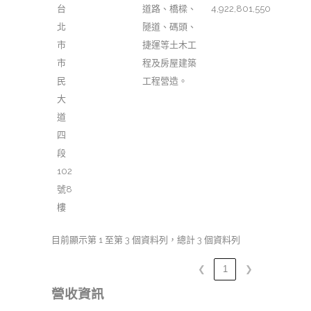
台
道路、橋樑、
4,922,801,550
北
隧道、碼頭、
市
捷運等土木工
市
程及房屋建築
民
工程營造。
大
道
四
段
102
號8
樓
目前顯示第 1 至第 3 個資料列，總計 3 個資料列
❮
1
❯
營收資訊