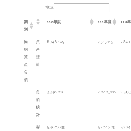
搜尋:
期
112年度
111年度
110
別
簡
資
8,748,109
7,325,115
7,801
明
產
資
總
產
計
負
債
負
3,348,010
2,040,726
2,517,
債
總
計
權
5,400,099
5,284,389
5,284