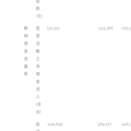
盈
餘
(元)
簡
營
132,527
-223,188
-163,
明
業
現
活
金
動
流
之
量
淨
表
現
金
流
入
(流
出)
投
-945,859
389,127
-456,