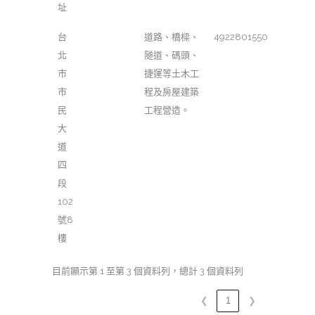
址
台
道路、橋樑、
4922801550
北
隧道、碼頭、
市
捷運等土木工
市
程及房屋建築
民
工程營造。
大
道
四
段
102
號8
樓
目前顯示第 1 至第 3 個資料列，總計 3 個資料列
❮
1
❯