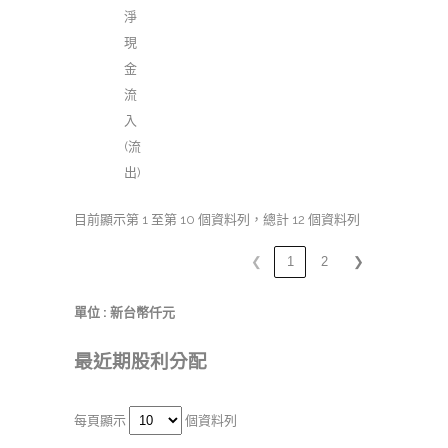
淨
現
金
流
入
(流
出)
目前顯示第 1 至第 10 個資料列，總計 12 個資料列
❮
1
2
❯
單位 : 新台幣仟元
最近期股利分配
每頁顯示
個資料列