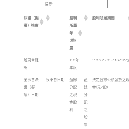
搜尋:
決議（擬
股利
股利所屬期間
議）進度
所屬
年
(季)
度
股東會確
110年
110/01/01~110/12/3
認
年度
董事會決
股東會日期
盈餘
盈
法定盈餘公積發放之
議（擬
分配
餘
金(元/股)
議）日期
之現
分
金股
配
利
之
股
票