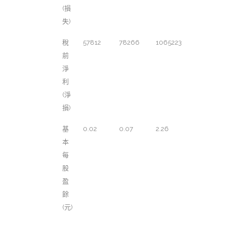
(損
失)
稅
57812
78266
1065223
前
淨
利
(淨
損)
基
0.02
0.07
2.26
本
每
股
盈
餘
(元)