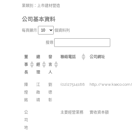
業類別：上市建材營造
公司基本資料
每頁顯示
個資料列
搜尋:
董
總
發
聯絡電話
公司網址
事
經
言
長
理
人
陳
江
劉
(02)27514188
http://www.kseco.com.
煌
啟
德
銘
靖
彰
公
主要經營業務
實收資本額
司
地