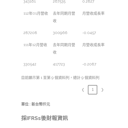
343161
267535
0.2827
112年01月營收
去年同期月營
月營收成長率
收
287208
300966
-0.0457
111年12月營收
去年同期月營
月營收成長率
收
330542
417723
-0.2087
目前顯示第 1 至第 9 個資料列，總計 9 個資料列
❮
1
❯
單位 : 新台幣仟元
採IFRSs後財報資訊