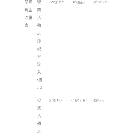
簡明
營
-223188
-163557
3604202
現金
業
流量
活
表
動
之
淨
現
金
流
入
(流
出)
投
389127
-456790
43255
資
活
動
之