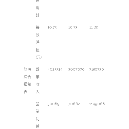
益
總
計
每
10.73
10.73
11.89
股
淨
值
(元)
簡明
營
4625514
3607070
7159730
綜合
業
損益
收
表
入
營
30089
70662
1149068
業
利
益