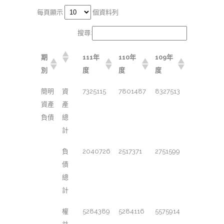
每頁顯示
個資料列
搜尋:
期
111年
110年
109年
別
度
度
度
簡明
資
7325115
7801487
8327513
資產
產
負債
總
計
負
2040726
2517371
2751599
債
總
計
權
5284389
5284116
5575914