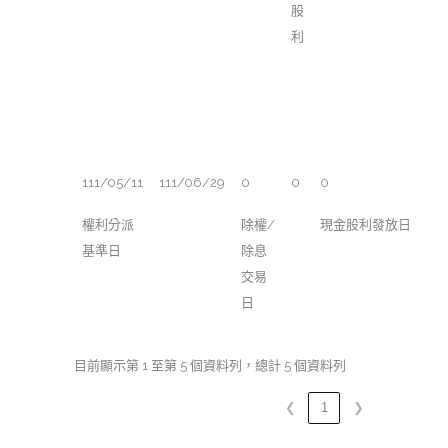
股
利
111/05/11
111/06/29
0
0
0
權利分派
除權/
現金股利發放日
基準日
除息
交易
日
目前顯示第 1 至第 5 個資料列，總計 5 個資料列
❮
1
❯