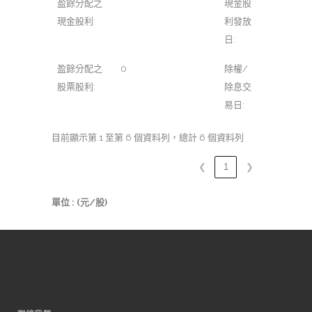
盈餘分配之
現金股
現金股利:
利發放
日:
盈餘分配之
0
除權/
股票股利:
除息交
易日:
目前顯示第 1 至第 6 個資料列，總計 6 個資料列
❮
1
❯
單位 : (元/股)