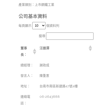
產業類別：上市鋼鐵工業
公司基本資料
每頁顯示
個資料列
搜尋:
董事
汪振澤
長：
總經理：
謝政成
發言人：
陳重憲
地址：
台南市南區新建路47號4樓
連絡電
06-2643888
話：