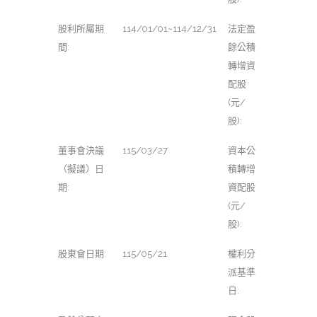
股利所屬期
114/01/01~114/12/31
法定盈
間:
餘公積
轉增資
配股
(元/
股):
董事會決議
115/03/27
資本公
（擬議）日
積轉增
期:
資配股
(元/
股):
股東會日期:
115/05/21
權利分
派基準
日: