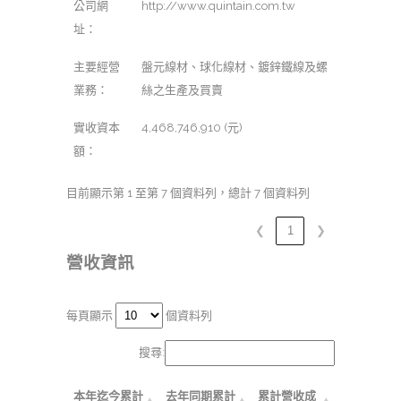
公司網
http://www.quintain.com.tw
址：
主要經營
盤元線材、球化線材、鍍鋅鐵線及螺
業務：
絲之生產及買賣
實收資本
4,468,746,910 (元)
額：
目前顯示第 1 至第 7 個資料列，總計 7 個資料列
❮
1
❯
營收資訊
每頁顯示
個資料列
搜尋:
本年迄今累計
去年同期累計
累計營收成