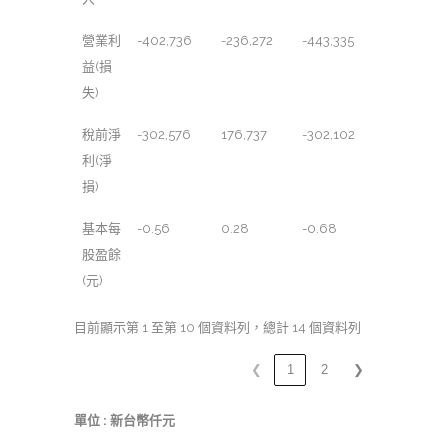
營業利
-402,736
-236,272
-443,335
益(損
失)
稅前淨
-302,576
176,737
-302,102
利(淨
損)
基本每
-0.56
0.28
-0.68
股盈餘
(元)
目前顯示第 1 至第 10 個資料列，總計 14 個資料列
❮
1
2
❯
單位 : 新台幣仟元