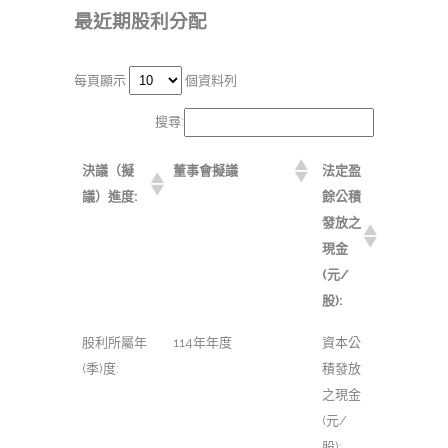
最近期股利分配
每頁顯示
個資料列
搜尋:
決議（擬
董事會擬議
法定盈
議）進度:
餘公積
發放之
現金
(元/
股):
股利所屬年
114年年度
資本公
(季)度:
積發放
之現金
(元/
股):