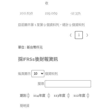
收
200,836
229,069
-12.33%
目前顯示第 1 至第 9 個資料列，總計 9 個資料列
❮
1
❯
單位 : 新台幣仟元
採IFRSs後財報資訊
每頁顯示
個資料列
搜尋:
期別
114年度
113年度
112年度
簡明資