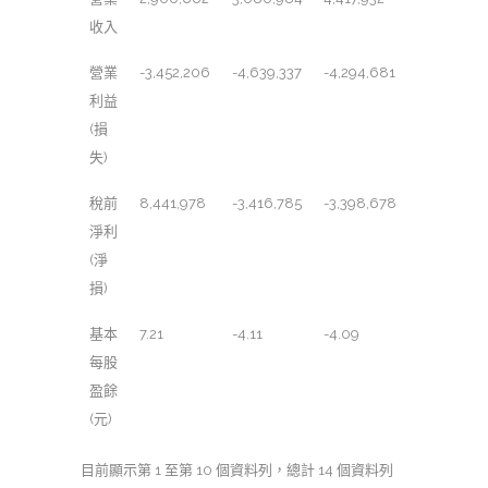
收入
營業
-3,452,206
-4,639,337
-4,294,681
利益
(損
失)
稅前
8,441,978
-3,416,785
-3,398,678
淨利
(淨
損)
基本
7.21
-4.11
-4.09
每股
盈餘
(元)
目前顯示第 1 至第 10 個資料列，總計 14 個資料列