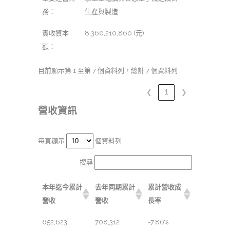
務：
生產與製造
實收資本
8,360,210,860 (元)
額：
目前顯示第 1 至第 7 個資料列，總計 7 個資料列
❮
1
❯
營收資訊
每頁顯示
個資料列
搜尋:
本年迄今累計
去年同期累計
累計營收成
營收
營收
長率
652,623
708,312
-7.86%