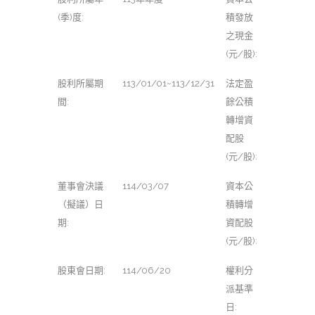
(季)度:
積發放
之現金
(元/股):
股利所屬期
113/01/01~113/12/31
法定盈
間:
餘公積
轉增資
配股
(元/股):
董事會決議
114/03/07
資本公
（擬議）日
積轉增
期:
資配股
(元/股):
股東會日期:
114/06/20
權利分
派基準
日: