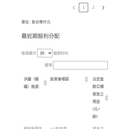
❮
1
2
❯
單位 : 新台幣仟元
最近期股利分配
每頁顯示
個資料列
搜尋:
決議（擬
股東會確認
法定盈
議）進度:
餘公積
發放之
現金
(元/
股):
股利所屬年
113年年度
資本公