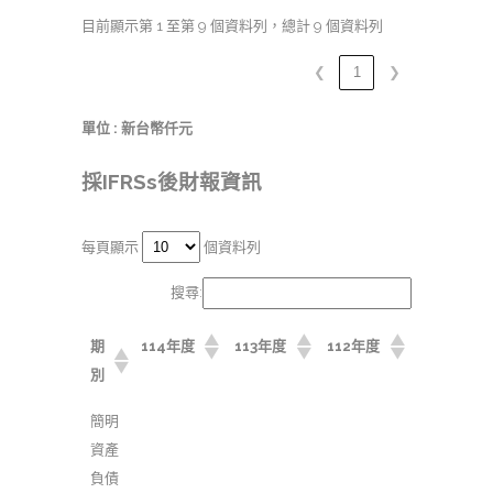
目前顯示第 1 至第 9 個資料列，總計 9 個資料列
❮
1
❯
單位 : 新台幣仟元
採IFRSs後財報資訊
每頁顯示
個資料列
搜尋:
期
114年度
113年度
112年度
別
簡明
資產
負債