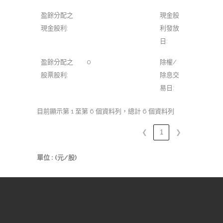
盈餘分配之
現金股
現金股利:
利發放
日:
盈餘分配之
0
除權/
股票股利:
除息交
易日:
目前顯示第 1 至第 6 個資料列，總計 6 個資料列
❮
1
❯
單位 : (元/股)