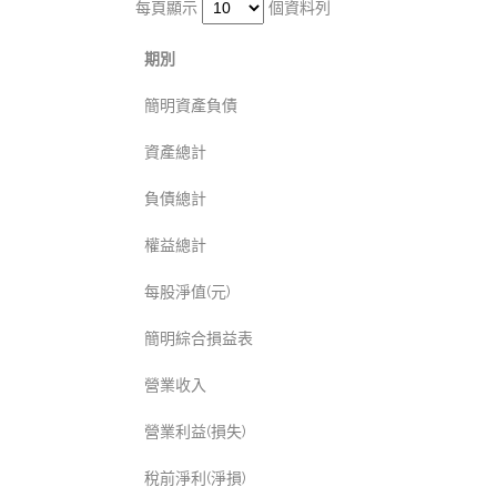
每頁顯示
個資料列
期別
簡明資產負債
資產總計
負債總計
權益總計
每股淨值(元)
簡明綜合損益表
營業收入
營業利益(損失)
稅前淨利(淨損)