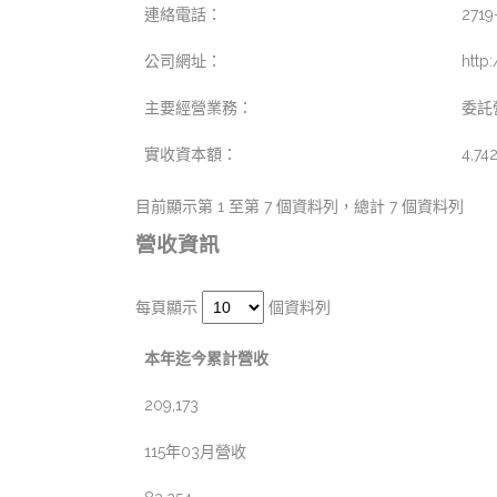
連絡電話：
2719
公司網址：
http
主要經營業務：
委託
實收資本額：
4,74
目前顯示第 1 至第 7 個資料列，總計 7 個資料列
營收資訊
每頁顯示
個資料列
本年迄今累計營收
209,173
115年03月營收