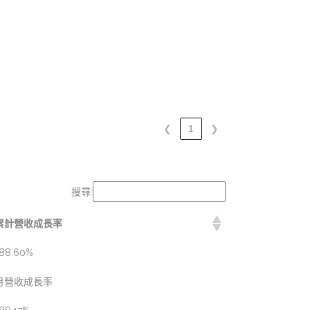
❮
1
❯
搜尋:
累計營收成長率
88.60%
月營收成長率