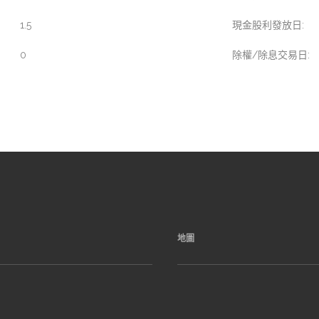
1.5
現金股利發放日:
0
除權/除息交易日:
地圖