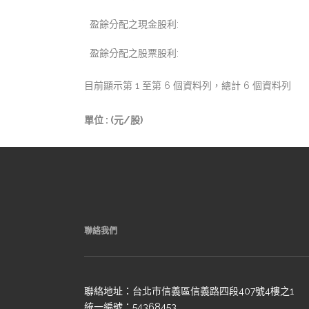
盈餘分配之現金股利:
盈餘分配之股票股利:
目前顯示第 1 至第 6 個資料列，總計 6 個資料列
單位 : (元/股)
聯絡我們
聯絡地址：台北市信義區信義路四段407號4樓之1
統一編號：54368453