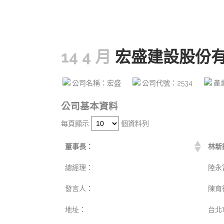
14 4 月
宏盛建設股份
公司名稱：宏盛
公司代號：2534
產
公司基本資料
每頁顯示
個資料列
董事長：
林新
總經理：
陸永
發言人：
陳育
地址：
台北