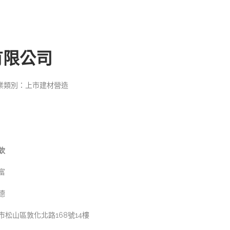
有限公司
業類別：上市建材營造
欽
富
德
市松山區敦化北路168號14樓