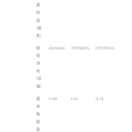
業
利
益
(損
失)
稅
-4909194
-8879965
-31838025
前
淨
利
(淨
損)
基
-0.46
1.24
-4.75
本
每
股
盈