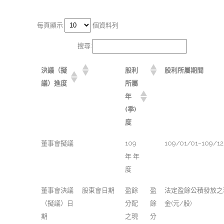
每頁顯示
個資料列
搜尋:
決議（擬
股利
股利所屬期間
議）進度
所屬
年
(季)
度
董事會擬議
109
109/01/01~109/12
年 年
度
董事會決議
股東會日期
盈餘
盈
法定盈餘公積發放之
（擬議）日
分配
餘
金(元/股)
期
之現
分