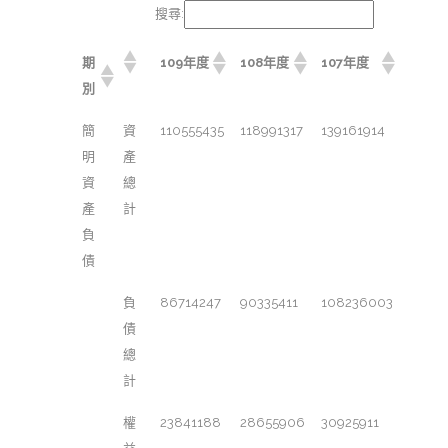
搜尋:
期
109年度
108年度
107年度
別
簡
資
110555435
118991317
139161914
明
產
資
總
產
計
負
債
負
86714247
90335411
108236003
債
總
計
權
23841188
28655906
30925911