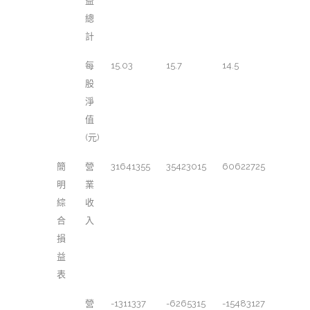
益
總
計
每
15.03
15.7
14.5
股
淨
值
(元)
簡
營
31641355
35423015
60622725
明
業
綜
收
合
入
損
益
表
營
-1311337
-6265315
-15483127