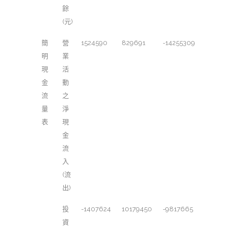
餘
(元)
簡
營
1524590
829691
-14255309
明
業
現
活
金
動
流
之
量
淨
表
現
金
流
入
(流
出)
投
-1407624
10179450
-9817665
資