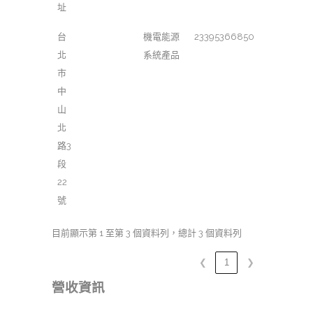
址
台
機電能源
23395366850
北
系統產品
市
中
山
北
路3
段
22
號
目前顯示第 1 至第 3 個資料列，總計 3 個資料列
❮
1
❯
營收資訊