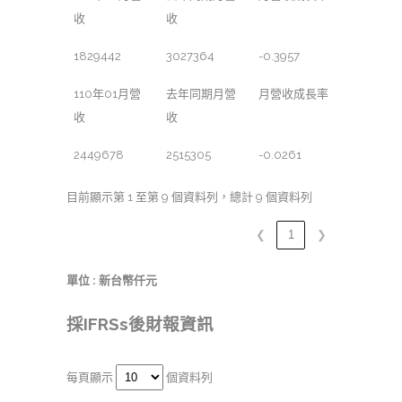
收
收
1829442
3027364
-0.3957
110年01月營
去年同期月營
月營收成長率
收
收
2449678
2515305
-0.0261
目前顯示第 1 至第 9 個資料列，總計 9 個資料列
❮
1
❯
單位 : 新台幣仟元
採IFRSs後財報資訊
每頁顯示
個資料列