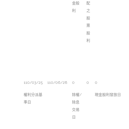
金股
配
利
之
股
票
股
利
110/03/25
110/06/28
0
0
0
權利分派基
除權/
現金股利發放日
準日
除息
交易
日