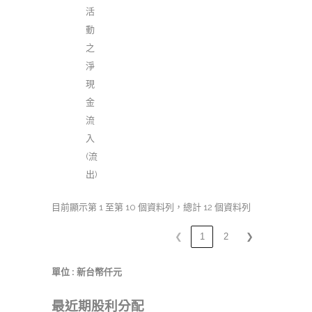
活
動
之
淨
現
金
流
入
(流
出)
目前顯示第 1 至第 10 個資料列，總計 12 個資料列
❮
1
2
❯
單位 : 新台幣仟元
最近期股利分配