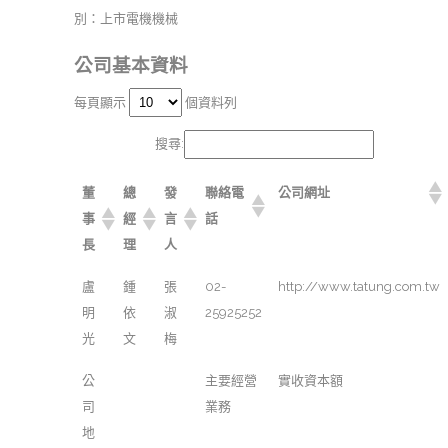
別：上市電機機械
公司基本資料
每頁顯示
個資料列
搜尋:
董
總
發
聯絡電
公司網址
事
經
言
話
長
理
人
盧
鍾
張
02-
http://www.tatung.com.tw
明
依
淑
25925252
光
文
梅
公
主要經營
實收資本額
司
業務
地