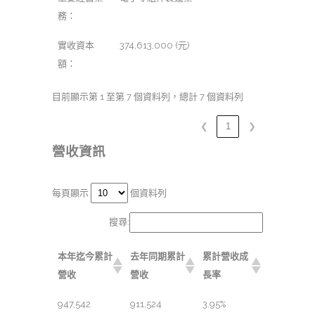
務：
實收資本
374,613,000 (元)
額：
目前顯示第 1 至第 7 個資料列，總計 7 個資料列
❮
1
❯
營收資訊
每頁顯示
個資料列
搜尋:
本年迄今累計
去年同期累計
累計營收成
營收
營收
長率
947,542
911,524
3.95%