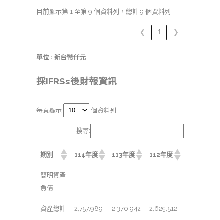
目前顯示第 1 至第 9 個資料列，總計 9 個資料列
❮
1
❯
單位 : 新台幣仟元
採IFRSs後財報資訊
每頁顯示
個資料列
搜尋:
期別
114年度
113年度
112年度
簡明資產
負債
資產總計
2,757,989
2,370,942
2,629,512