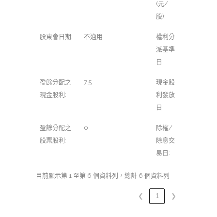
(元/
股):
股東會日期:
不適用
權利分
派基準
日:
盈餘分配之
7.5
現金股
現金股利:
利發放
日:
盈餘分配之
0
除權/
股票股利:
除息交
易日:
目前顯示第 1 至第 6 個資料列，總計 6 個資料列
❮
1
❯