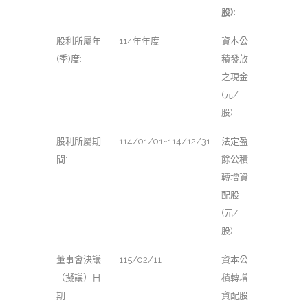
股):
股利所屬年
114年年度
資本公
(季)度:
積發放
之現金
(元/
股):
股利所屬期
114/01/01~114/12/31
法定盈
間:
餘公積
轉增資
配股
(元/
股):
董事會決議
115/02/11
資本公
（擬議）日
積轉增
期:
資配股