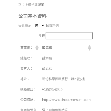
別：上櫃半導體業
公司基本資料
每頁顯示
個資料列
搜尋:
董事長：
薛添福
總經理：
薛添福
發言人：
薛添福
地址：
新竹科學園區篤行一路6號5樓
連絡電話：
(03)563-5818
公司網址：
http://www.sinopowersemi.com
主要經營業
電子零組件製造業