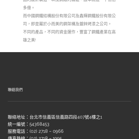
多億。
而中國鋼鐵結構股份有限公司及鑫輝鋼鐵股份有限公
司，即是屬於小而美的鋼架構及鍍鋅烤漆之公司。
不同的產品，不同的資金運作，豐富了鋼鐵產業在高
雄之美!
聯絡我們
聯絡地址：台北市信義區信義路四段407號4樓之1
統一編號：54368453
服務電話：(02) 2718 – 0966
傳真熱線：(02) 2718 – 1995