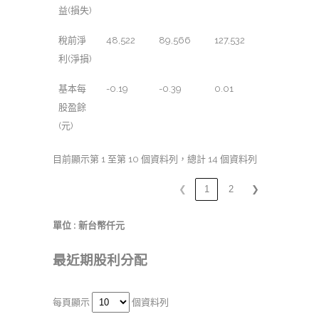
益(損失)
稅前淨
48,522
89,566
127,532
利(淨損)
基本每
-0.19
-0.39
0.01
股盈餘
(元)
目前顯示第 1 至第 10 個資料列，總計 14 個資料列
❮
1
2
❯
單位 : 新台幣仟元
最近期股利分配
每頁顯示
個資料列