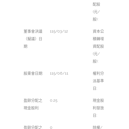
配股
(元/
股):
董事會決議
115/03/12
資本公
（擬議）日
積轉增
期:
資配股
(元/
股):
股東會日期:
115/06/11
權利分
派基準
日:
盈餘分配之
0.25
現金股
現金股利:
利發放
日:
盈餘分配之
0
除權/