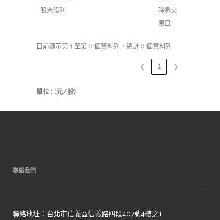
股票股利:
除息交
易日:
目前顯示第 1 至第 6 個資料列，總計 6 個資料列
❮
1
❯
單位 : (元/股)
聯絡我們
聯絡地址：台北市信義區信義路四段407號4樓之1