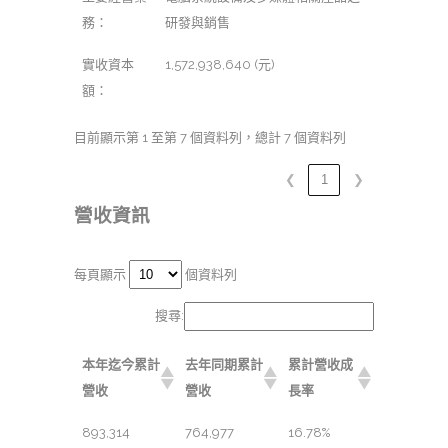
務：
研發與銷售
實收資本
1,572,938,640 (元)
額：
目前顯示第 1 至第 7 個資料列，總計 7 個資料列
❮
1
❯
營收資訊
每頁顯示
個資料列
搜尋:
本年迄今累計
去年同期累計
累計營收成
營收
營收
長率
893,314
764,977
16.78%