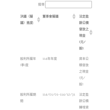
搜尋:
決議（擬
董事會擬議
法定盈
議）進度:
餘公積
發放之
現金
(元/
股):
股利所屬年
114年年度
資本公
(季)度:
積發放
之現金
(元/
股):
股利所屬期
114/01/01~114/12/31
法定盈
間:
餘公積
轉增資