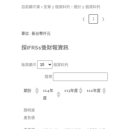
目前顯示第 1 至第 9 個資料列，總計 9 個資料列
❮
1
❯
單位 : 新台幣仟元
採IFRSs後財報資訊
每頁顯示
個資料列
搜尋:
期別
114年
113年度
112年度
度
簡明資
產負債