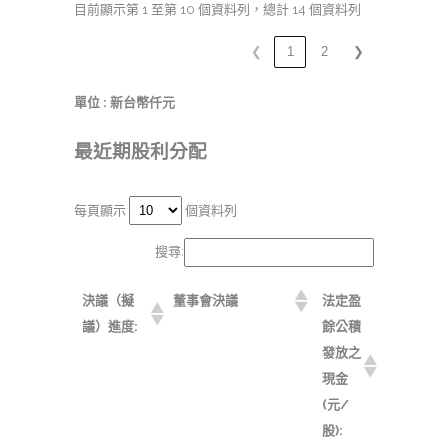
目前顯示第 1 至第 10 個資料列，總計 14 個資料列
❮
1
2
❯
單位 : 新台幣仟元
最近期股利分配
每頁顯示
個資料列
搜尋:
決議（擬
董事會決議
法定盈
議）進度:
餘公積
發放之
現金
(元/
股):