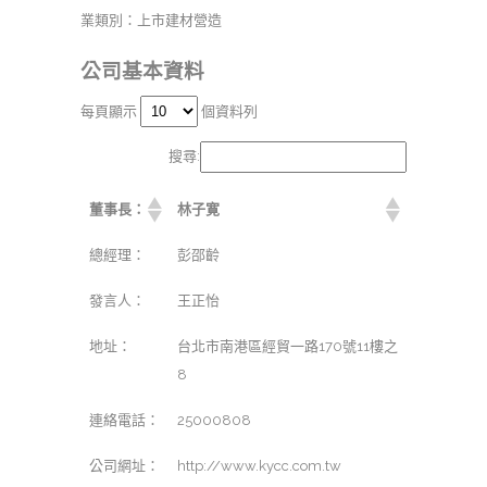
業類別：上市建材營造
公司基本資料
每頁顯示
個資料列
搜尋:
董事長：
林子寛
總經理：
彭邵齡
發言人：
王正怡
地址：
台北市南港區經貿一路170號11樓之
8
連絡電話：
25000808
公司網址：
http://www.kycc.com.tw