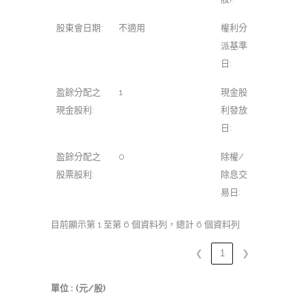
股東會日期:
不適用
權利分
派基準
日:
盈餘分配之
1
現金股
現金股利:
利發放
日:
盈餘分配之
0
除權/
股票股利:
除息交
易日:
目前顯示第 1 至第 6 個資料列，總計 6 個資料列
❮
1
❯
單位 : (元/股)