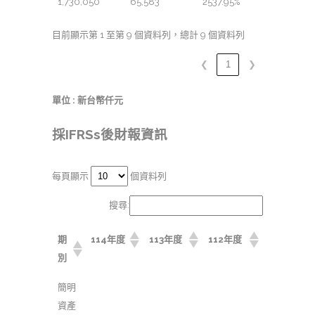
1,730,050
65,583
2537.95%
目前顯示第 1 至第 9 個資料列，總計 9 個資料列
❮
1
❯
單位 : 新台幣仟元
採IFRSs後財報資訊
每頁顯示
個資料列
搜尋:
期
114年度
113年度
112年度
別
簡明
資產