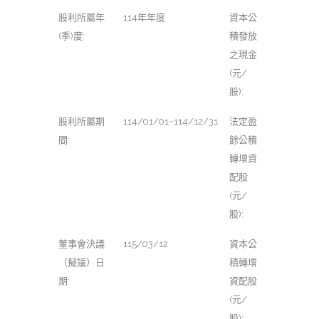
股利所屬年
114年年度
資本公
(季)度:
積發放
之現金
(元/
股):
股利所屬期
114/01/01~114/12/31
法定盈
間:
餘公積
轉增資
配股
(元/
股):
董事會決議
115/03/12
資本公
（擬議）日
積轉增
期:
資配股
(元/
股):