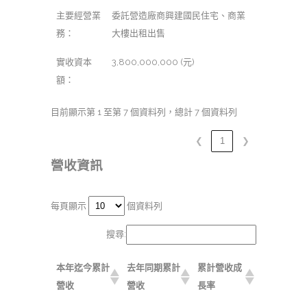
主要經營業
委託營造廠商興建國民住宅、商業
務：
大樓出租出售
實收資本
3,800,000,000 (元)
額：
目前顯示第 1 至第 7 個資料列，總計 7 個資料列
❮
1
❯
營收資訊
每頁顯示
個資料列
搜尋:
本年迄今累計
去年同期累計
累計營收成
營收
營收
長率