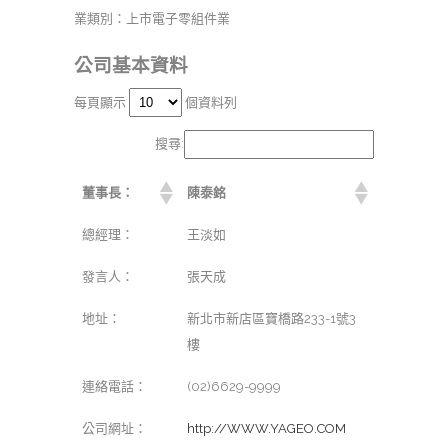
業類別：上市電子零組件業
公司基本資料
每頁顯示
個資料列
搜尋:
董事長：
陳泰銘
總經理：
王淡如
發言人：
張天成
地址：
新北市新店區寶橋路233-1號3
樓
連絡電話：
(02)6629-9999
公司網址：
http://WWW.YAGEO.COM