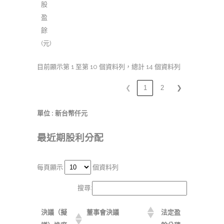
股
盈
餘
(元)
目前顯示第 1 至第 10 個資料列，總計 14 個資料列
❮
1
2
❯
單位 : 新台幣仟元
最近期股利分配
每頁顯示
個資料列
搜尋:
決議（擬
董事會決議
法定盈