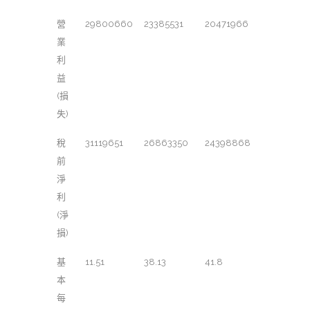
營
29800660
23385531
20471966
業
利
益
(損
失)
稅
31119651
26863350
24398868
前
淨
利
(淨
損)
基
11.51
38.13
41.8
本
每