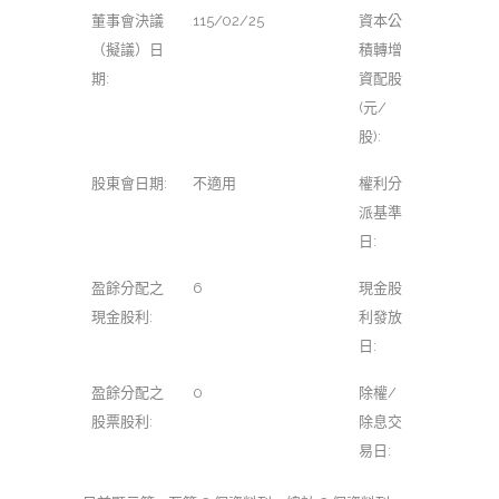
董事會決議
115/02/25
資本公
（擬議）日
積轉增
期:
資配股
(元/
股):
股東會日期:
不適用
權利分
派基準
日:
盈餘分配之
6
現金股
現金股利:
利發放
日:
盈餘分配之
0
除權/
股票股利:
除息交
易日: