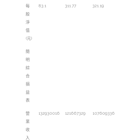
每
83.1
311.77
321.19
股
淨
值
(元)
簡
明
綜
合
損
益
表
營
132930016
121667329
107609336
業
收
入