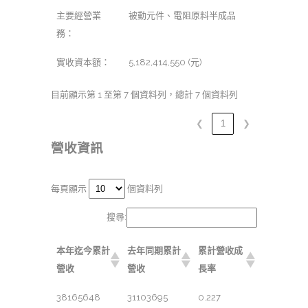
主要經營業
被動元件、電阻原料半成品
務：
實收資本額：
5,182,414,550 (元)
目前顯示第 1 至第 7 個資料列，總計 7 個資料列
❮
1
❯
營收資訊
每頁顯示
個資料列
搜尋:
本年迄今累計
去年同期累計
累計營收成
營收
營收
長率
38165648
31103695
0.227