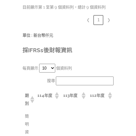
目前顯示第 1 至第 9 個資料列，總計 9 個資料列
❮
1
❯
單位 : 新台幣仟元
採IFRSs後財報資訊
每頁顯示
個資料列
搜尋:
期
114年度
113年度
112年度
別
簡
明
資