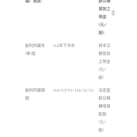
議）進度:
餘公積
發放之
現金
(元/
股):
股利所屬年
114年下半年
資本公
(季)度:
積發放
之現金
(元/
股):
股利所屬期
114/07/01~114/12/31
法定盈
間:
餘公積
轉增資
配股
(元/
股):