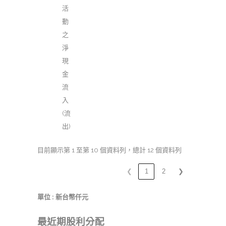
活
動
之
淨
現
金
流
入
(流
出)
目前顯示第 1 至第 10 個資料列，總計 12 個資料列
❮
1
2
❯
單位 : 新台幣仟元
最近期股利分配