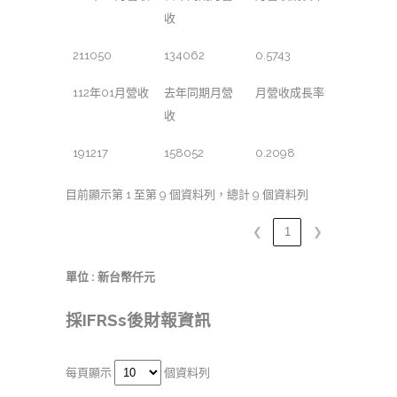
收
211050
134062
0.5743
112年01月營收
去年同期月營
月營收成長率
收
191217
158052
0.2098
目前顯示第 1 至第 9 個資料列，總計 9 個資料列
❮
1
❯
單位 : 新台幣仟元
採IFRSs後財報資訊
每頁顯示
個資料列