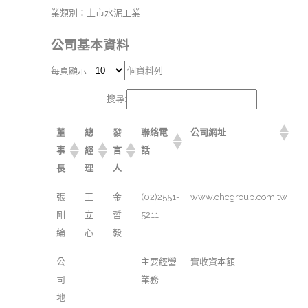
業類別：上市水泥工業
公司基本資料
每頁顯示
個資料列
搜尋:
董
總
發
聯絡電
公司網址
事
經
言
話
長
理
人
張
王
金
(02)2551-
www.chcgroup.com.tw
剛
立
哲
5211
綸
心
毅
公
主要經營
實收資本額
司
業務
地