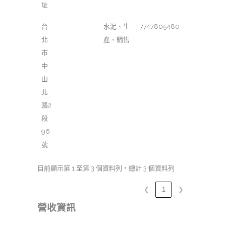
址
台
水泥、生
7747805480
北
產、銷售
市
中
山
北
路2
段
96
號
目前顯示第 1 至第 3 個資料列，總計 3 個資料列
❮
1
❯
營收資訊