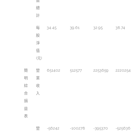
益
總
計
每
34.45
39.61
32.95
38.74
股
淨
值
(元)
簡
營
651402
512577
2253659
2220254
明
業
綜
收
合
入
損
益
表
營
-56242
-100278
-395370
-525636