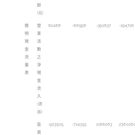
餘
(元)
簡
營
62488
-66598
-391837
-194716
明
業
現
活
金
動
流
之
量
淨
表
現
金
流
入
(流
出)
投
-923505
-714355
1188263
236026
資