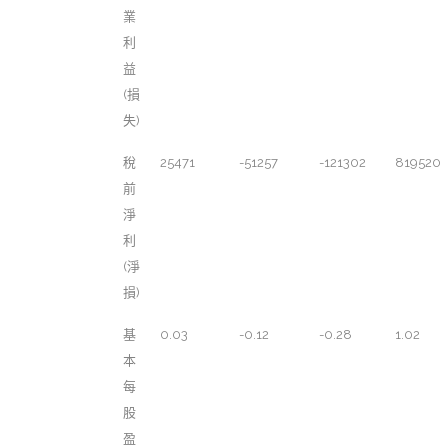
業
利
益
(損
失)
稅
25471
-51257
-121302
819520
前
淨
利
(淨
損)
基
0.03
-0.12
-0.28
1.02
本
每
股
盈