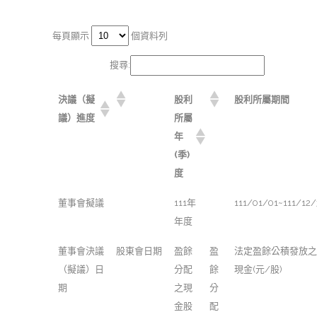
每頁顯示
個資料列
搜尋:
決議（擬
股利
股利所屬期間
議）進度
所屬
年
(季)
度
董事會擬議
111年
111/01/01~111/12/
年度
董事會決議
股東會日期
盈餘
盈
法定盈餘公積發放之
（擬議）日
分配
餘
現金(元/股)
期
之現
分
金股
配