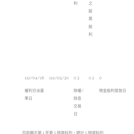
利
之
股
票
股
利
112/04/18
112/05/30
0.3
0.2
0
權利分派基
除權/
現金股利發放日
準日
除息
交易
日
目前顯示第 1 至第 5 個資料列，總計 5 個資料列