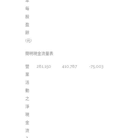
本
每
股
盈
餘
(元)
簡明現金流量表
營
281,150
410,787
-75,003
業
活
動
之
淨
現
金
流