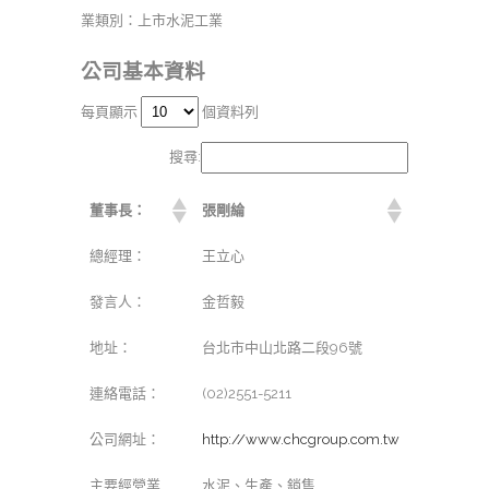
業類別：上市水泥工業
公司基本資料
每頁顯示
個資料列
搜尋:
董事長：
張剛綸
總經理：
王立心
發言人：
金哲毅
地址：
台北市中山北路二段96號
連絡電話：
(02)2551-5211
公司網址：
http://www.chcgroup.com.tw
主要經營業
水泥、生產、銷售