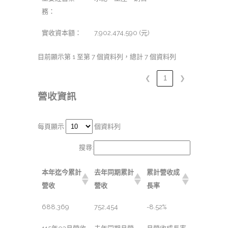
務：
實收資本額：
7,902,474,590 (元)
目前顯示第 1 至第 7 個資料列，總計 7 個資料列
❮
1
❯
營收資訊
每頁顯示
個資料列
搜尋:
本年迄今累計
去年同期累計
累計營收成
營收
營收
長率
688,369
752,454
-8.52%