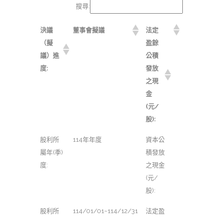
搜尋:
決議
董事會擬議
法定
（擬
盈餘
議）進
公積
度:
發放
之現
金
(元/
股):
股利所
114年年度
資本公
屬年(季)
積發放
度:
之現金
(元/
股):
股利所
114/01/01~114/12/31
法定盈