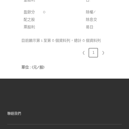
盈餘分
0
除權/
配之股
除息交
票股利:
易日:
目前顯示第 1 至第 6 個資料列，總計 6 個資料列
❮
1
❯
單位 : (元/股)
聯絡我們