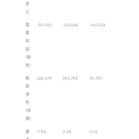
收
入
營
-80,193
-151,949
-147,524
業
利
益
(損
失)
稅
559,376
385,784
82,767
前
淨
利
(淨
損)
基
0.84
0.48
0.12