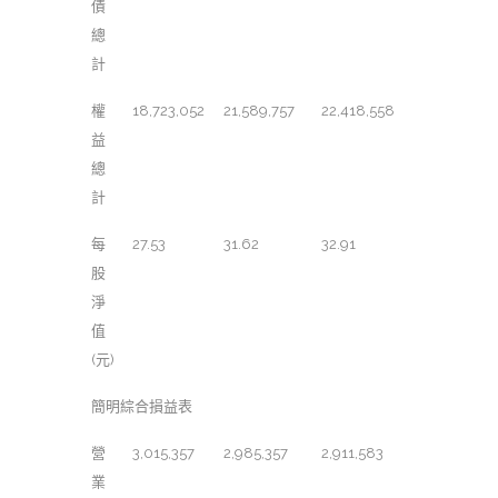
債
總
計
權
18,723,052
21,589,757
22,418,558
益
總
計
每
27.53
31.62
32.91
股
淨
值
(元)
簡明綜合損益表
營
3,015,357
2,985,357
2,911,583
業