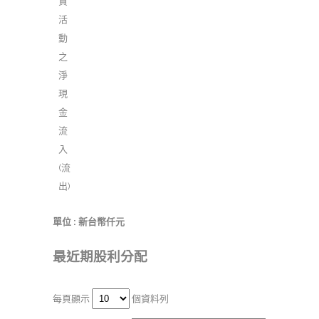
資
活
動
之
淨
現
金
流
入
(流
出)
單位 : 新台幣仟元
最近期股利分配
每頁顯示
個資料列