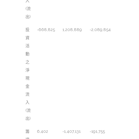
入
(流
出)
投
-668,825
1,208,889
-2,089,854
資
活
動
之
淨
現
金
流
入
(流
出)
籌
6,402
-1,407,131
-191,755