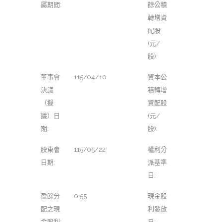
屬期間:
餘公積
轉增資
配股
(元/
股):
董事會
115/04/10
資本公
決議
積轉增
（擬
資配股
議）日
(元/
期:
股):
股東會
115/05/22
權利分
日期:
派基準
日:
盈餘分
0.55
現金股
配之現
利發放
金股利:
日: