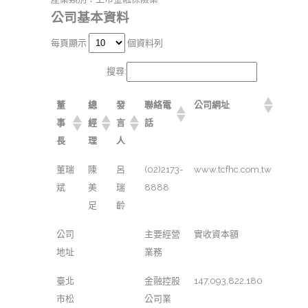
公司基本資料
每頁顯示
個資料列
搜尋:
董
總
發
聯絡電
公司網址
事
經
言
話
長
理
人
董瑞
陳
呂
(02)2173-
www.tcfhc.com.tw
斌
美
瑞
8888
足
齡
公司
主要經營
實收資本額
地址
業務
臺北
金融控股
147,093,822,180
市松
公司業