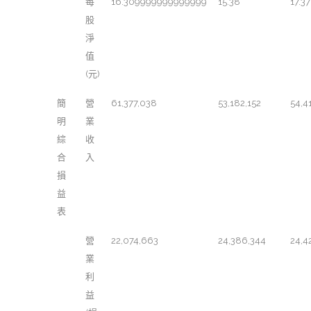
每
16.309999999999999
15.38
17.37
股
淨
值
(元)
簡
營
61,377,038
53,182,152
54,4
明
業
綜
收
合
入
損
益
表
營
22,074,663
24,386,344
24,4
業
利
益