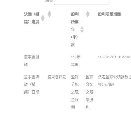
決議（擬
股利
股利所屬期間
議）進度
所屬
年
(季)
度
董事會擬
112年
112/01/01~112/12
議
年度
董事會決
股東會日期
盈餘
盈餘
法定盈餘公積發放
議（擬
分配
分配
金(元/股)
議）日期
之現
之股
金股
票股
利
利