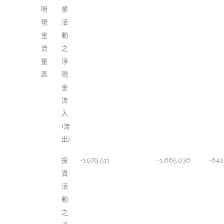
明
業
現
活
金
動
流
之
量
淨
表
現
金
流
入
(流
出)
投
-1,979,511
-1,665,036
-642
資
活
動
之