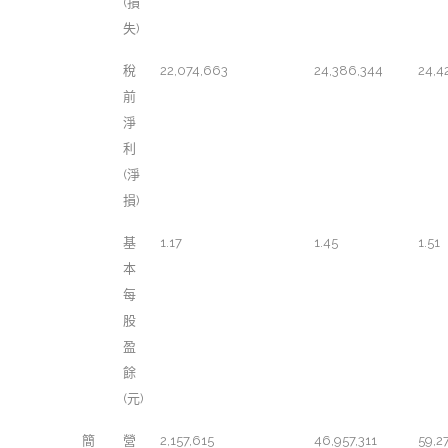
(損
失)
稅
22,074,663
24,386,344
24,4
前
淨
利
(淨
損)
基
1.17
1.45
1.51
本
每
股
盈
餘
(元)
簡
營
2,157,615
46,957,311
59,2