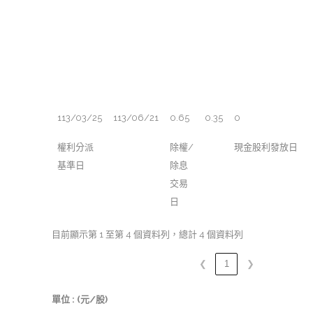
113/03/25
113/06/21
0.65
0.35
0
權利分派
除權/
現金股利發放日
基準日
除息
交易
日
目前顯示第 1 至第 4 個資料列，總計 4 個資料列
❮
1
❯
單位 : (元/股)