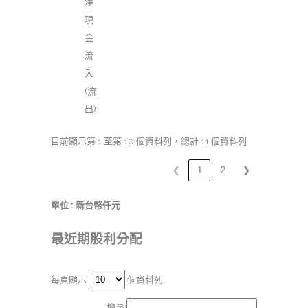
淨
現
金
流
入
(流
出)
目前顯示第 1 至第 10 個資料列，總計 11 個資料列
❮
1
2
❯
單位 : 新台幣仟元
最近期股利分配
每頁顯示
個資料列
搜尋: