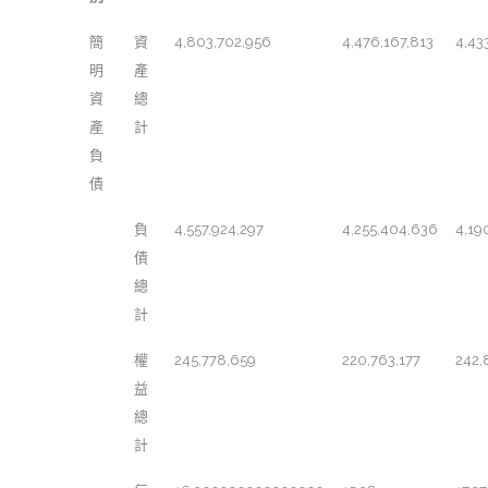
簡
資
4,803,702,956
4,476,167,813
4,43
明
產
資
總
產
計
負
債
負
4,557,924,297
4,255,404,636
4,19
債
總
計
權
245,778,659
220,763,177
242,
益
總
計