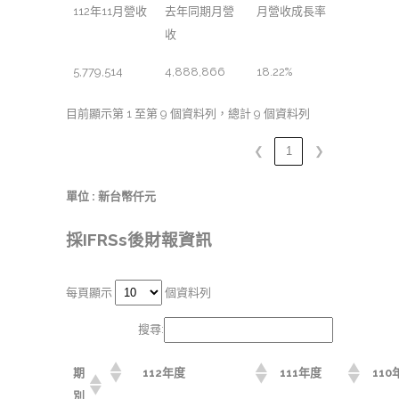
112年11月營收
去年同期月營
月營收成長率
收
5,779,514
4,888,866
18.22%
目前顯示第 1 至第 9 個資料列，總計 9 個資料列
❮
1
❯
單位 : 新台幣仟元
採IFRSs後財報資訊
每頁顯示
個資料列
搜尋:
期
112年度
111年度
110
別