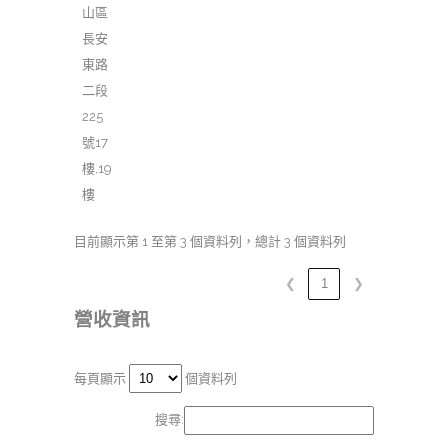
山區
長安
東路
二段
225
號17
樓,19
樓
目前顯示第 1 至第 3 個資料列，總計 3 個資料列
❮
1
❯
營收資訊
每頁顯示
個資料列
搜尋: