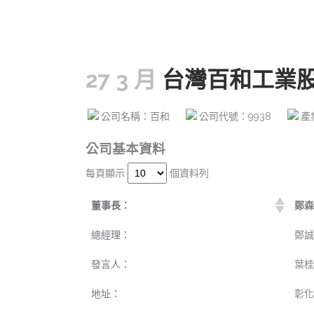
27 3 月
台灣百和工業
公司名稱：百和
公司代號：9938
產
公司基本資料
每頁顯示
個資料列
董事長：
鄭森
總經理：
鄭誠
發言人：
葉桂
地址：
彰化