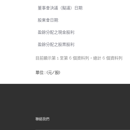
董事會決議（擬議）日期:
股東會日期:
盈餘分配之現金股利:
盈餘分配之股票股利:
目前顯示第 1 至第 6 個資料列，總計 6 個資料列
單位 : (元/股)
聯絡我們