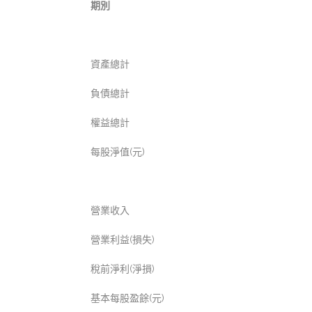
期別
簡明資產負債
資產總計
負債總計
權益總計
每股淨值(元)
簡明綜合損益表
營業收入
營業利益(損失)
稅前淨利(淨損)
基本每股盈餘(元)