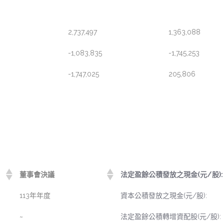
2,737,497
1,363,088
-1,083,835
-1,745,253
-1,747,025
205,806
董事會決議
法定盈餘公積發放之現金(元/股):
113年年度
資本公積發放之現金(元/股):
~
法定盈餘公積轉增資配股(元/股):