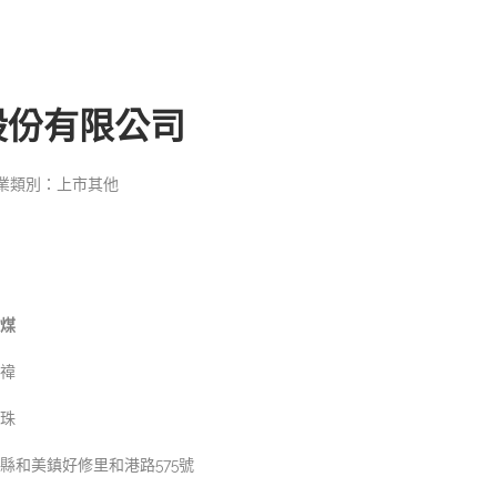
股份有限公司
業類別：上市其他
煤
禕
珠
縣和美鎮好修里和港路575號