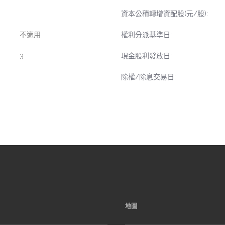
資本公積轉增資配股(元/股):
不適用
權利分派基準日:
3
現金股利發放日:
除權/除息交易日:
地圖