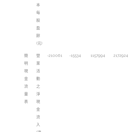
本
每
股
盈
餘
(元)
簡
營
-210061
-15534
1157994
2172924
明
業
現
活
金
動
流
之
量
淨
表
現
金
流
入