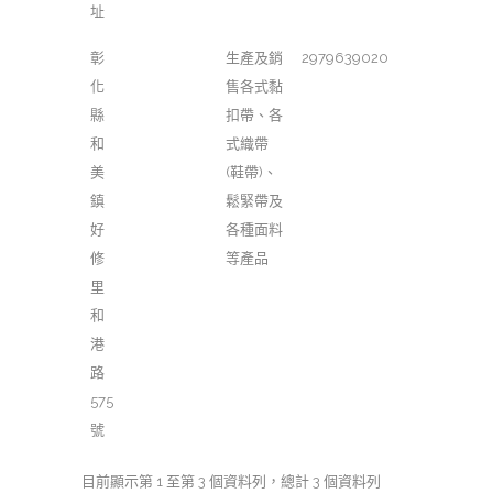
址
彰
生產及銷
2979639020
化
售各式黏
縣
扣帶、各
和
式織帶
美
(鞋帶)、
鎮
鬆緊帶及
好
各種面料
修
等產品
里
和
港
路
575
號
目前顯示第 1 至第 3 個資料列，總計 3 個資料列