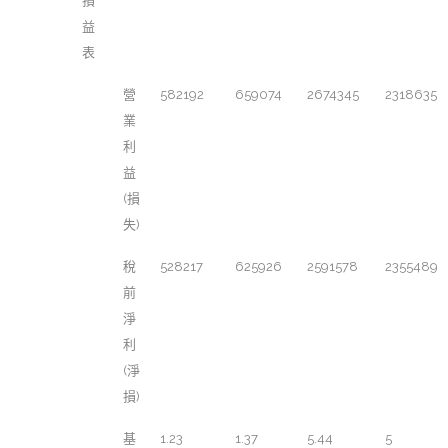
損
益
表
營
582192
659074
2674345
2318635
業
利
益
(損
失)
稅
528217
625926
2591578
2355489
前
淨
利
(淨
損)
基
1.23
1.37
5.44
5