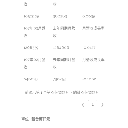
收
收
1056965
988289
0.0695
107年03月營
去年同期月營
月營收成長率
收
收
1268339
1284606
-0.0127
107年02月營
去年同期月營
月營收成長率
收
收
648029
798253
-0.1882
目前顯示第 1 至第 9 個資料列，總計 9 個資料列
❮
1
❯
單位 : 新台幣仟元