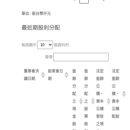
單位 : 新台幣仟元
最近期股利分配
每頁顯示
個資料列
搜尋:
董事會決
股東會日
盈
盈
法定
法定
議日期
期
餘
餘
盈餘
盈餘
分
分
公
公
配
配
積、
積、
之
之
資本
資本
現
股
公積
公積
金
票
發放
配股
股
股
之現