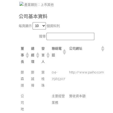
產業類別：上市其他
公司基本資料
每頁顯示
個資料列
搜尋:
董
總
發
聯絡電
公司網址
事
經
言
話
長
理
人
鄭
鄭
葉
04-
http://www.paiho.com
森
誠
桂
7565307
煤
禕
珠
公
主要經營
實收資本額
司
業務
地