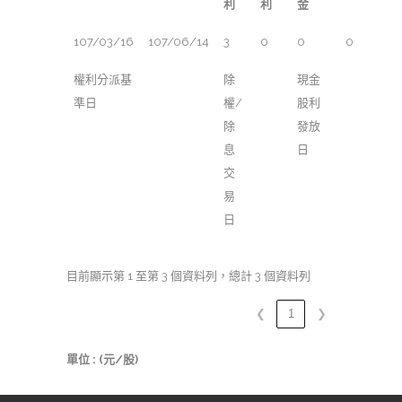
利
利
金
107/03/16
107/06/14
3
0
0
0
權利分派基
除
現金
準日
權/
股利
除
發放
息
日
交
易
日
目前顯示第 1 至第 3 個資料列，總計 3 個資料列
❮
1
❯
單位 : (元/股)