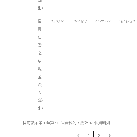
(流
出)
投
-656774
-624517
-4128422
-1945236
資
活
動
之
淨
現
金
流
入
(流
出)
目前顯示第 1 至第 10 個資料列，總計 12 個資料列
❮
1
2
❯