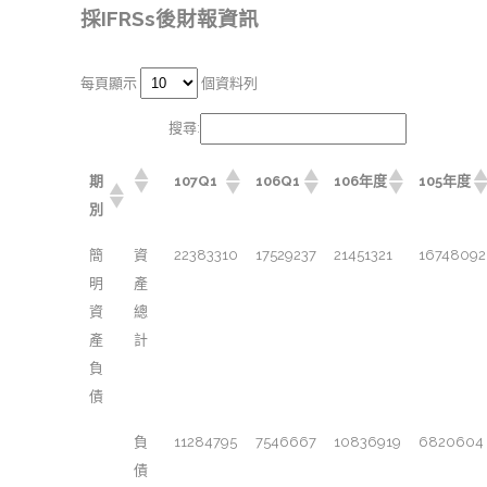
採IFRSs後財報資訊
每頁顯示
個資料列
搜尋:
期
107Q1
106Q1
106年度
105年度
別
簡
資
22383310
17529237
21451321
16748092
明
產
資
總
產
計
負
債
負
11284795
7546667
10836919
6820604
債