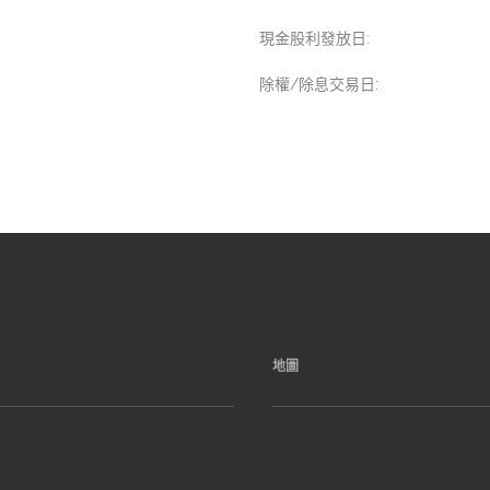
現金股利發放日:
除權/除息交易日:
地圖