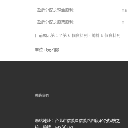
盈餘分配之現金股利:
0.9
盈餘分配之股票股利:
0
目前顯示第 1 至第 6 個資料列，總計 6 個資料列
單位 : (元/股)
聯絡我們
聯絡地址：台北市信義區信義路四段407號4樓之1
統一編號：54368453