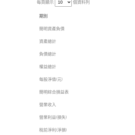
每頁顯示
個資料列
期別
簡明資產負債
資產總計
負債總計
權益總計
每股淨值(元)
簡明綜合損益表
營業收入
營業利益(損失)
稅前淨利(淨損)