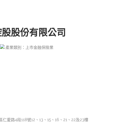
控股股份有限公司
產業類別：上市金融保險業
仁愛路4段118號12、13、15、16、21、22及23樓