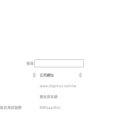
搜尋:
公司網址
www.chipmos.com.tw
實收資本額
裝及測試服務
8861440610