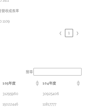
0.1411
月營收成長率
0.1109
❮
1
❯
搜尋:
105年度
104年度
31295960
30925406
15022446
11817777