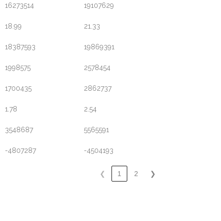
16273514
19107629
18.99
21.33
18387593
19869391
1998575
2578454
1700435
2862737
1.78
2.54
3548687
5565591
-4807287
-4504193
❮
1
2
❯