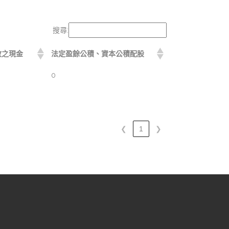
搜尋:
放之現金
法定盈餘公積、資本公積配股
0
❮
1
❯