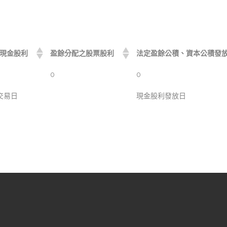
現金股利
盈餘分配之股票股利
法定盈餘公積、資本公積發
0
0
交易日
現金股利發放日