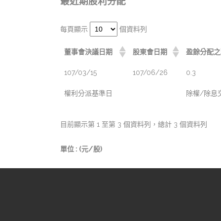
最近期股利分配
每頁顯示
個資料列
董事會決議日期
股東會日期
盈餘分配之
107/03/15
107/06/26
0.3
權利分派基準日
除權/除息
目前顯示第 1 至第 3 個資料列，總計 3 個資料列
單位 : (元/股)