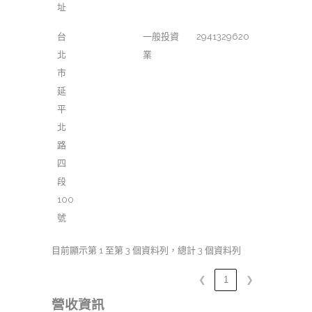
址
台
一般投資
2941329620
北
業
市
延
平
北
路
四
段
100
號
目前顯示第 1 至第 3 個資料列，總計 3 個資料列
❮
1
❯
營收資訊