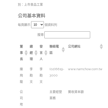
別：上市食品工業
公司基本資料
每頁顯示
個資料列
搜尋:
董
總
發
聯絡電
公司網址
事
經
言
話
長
理
人
陳
李
李
(02)6619-
www.namchow.com.tw
飛
勘
勘
3000
龍
文
文
公
主要經營
實收資本額
司
業務
地