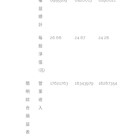
權
6955389
6420013
6296021
益
總
計
每
26.68
24.67
24.28
股
淨
值
(元)
簡
營
17621763
18343979
18287354
明
業
綜
收
合
入
損
益
表