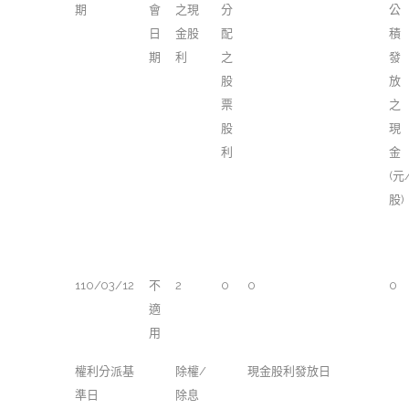
期
會
之現
分
公
日
金股
配
積
期
利
之
發
股
放
票
之
股
現
利
金
(元
股)
110/03/12
不
2
0
0
0
適
用
權利分派基
除權/
現金股利發放日
準日
除息