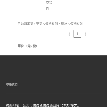
交易
日
目前顯示第 1 至第 5 個資料列，總計 5 個資料列
❮
1
❯
單位 : (元/股)
聯絡我們
聯絡地址：台北市信義區信義路四段407號4樓之1