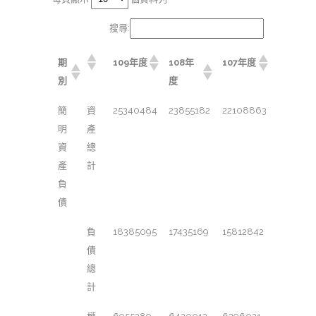
搜尋:
期
109年度
108年
107年度
別
度
簡
資
25340484
23855182
22108863
明
產
資
總
產
計
負
債
負
18385095
17435169
15812842
債
總
計