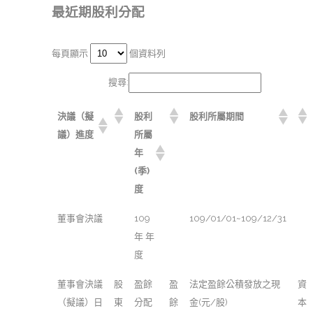
最近期股利分配
每頁顯示
個資料列
搜尋:
決議（擬
股利
股利所屬期間
議）進度
所屬
年
(季)
度
董事會決議
109
109/01/01~109/12/31
年 年
度
董事會決議
股
盈餘
盈
法定盈餘公積發放之現
資
（擬議）日
東
分配
餘
金(元/股)
本