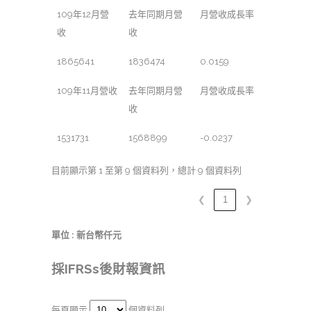
109年12月營
去年同期月營
月營收成長率
收
收
1865641
1836474
0.0159
109年11月營收
去年同期月營
月營收成長率
收
1531731
1568899
-0.0237
目前顯示第 1 至第 9 個資料列，總計 9 個資料列
❮
1
❯
單位 : 新台幣仟元
採IFRSs後財報資訊
每頁顯示
個資料列