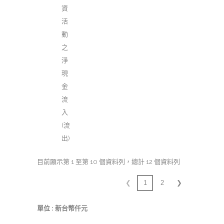
資
活
動
之
淨
現
金
流
入
(流
出)
目前顯示第 1 至第 10 個資料列，總計 12 個資料列
❮
1
2
❯
單位 : 新台幣仟元