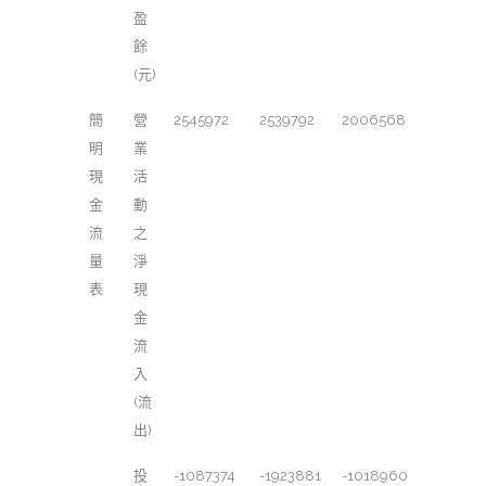
盈
餘
(元)
簡
營
2545972
2539792
2006568
明
業
現
活
金
動
流
之
量
淨
表
現
金
流
入
(流
出)
投
-1087374
-1923881
-1018960