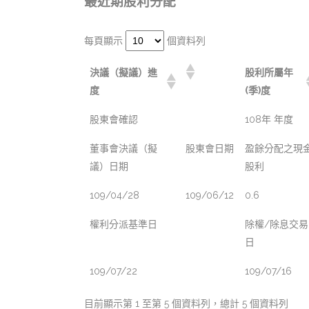
最近期股利分配
每頁顯示
個資料列
決議（擬議）進
股利所屬年
度
(季)度
股東會確認
108年 年度
董事會決議（擬
股東會日期
盈餘分配之現
議）日期
股利
109/04/28
109/06/12
0.6
權利分派基準日
除權/除息交易
日
109/07/22
109/07/16
目前顯示第 1 至第 5 個資料列，總計 5 個資料列