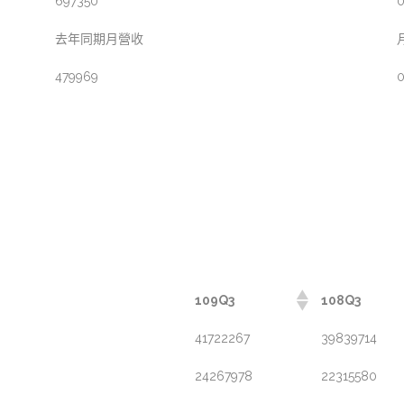
697350
0
去年同期月營收
479969
0
109Q3
108Q3
41722267
39839714
24267978
22315580