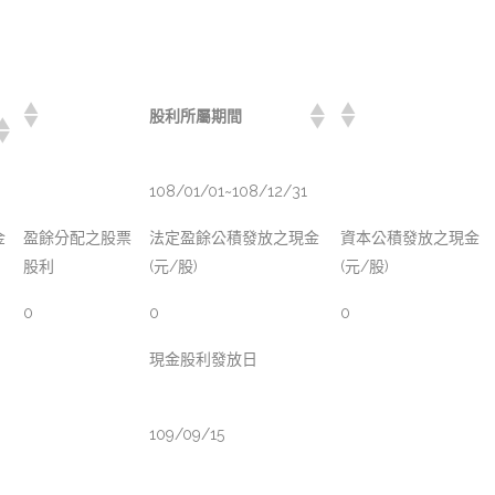
股利所屬期間
108/01/01~108/12/31
金
盈餘分配之股票
法定盈餘公積發放之現金
資本公積發放之現金
股利
(元/股)
(元/股)
0
0
0
現金股利發放日
109/09/15