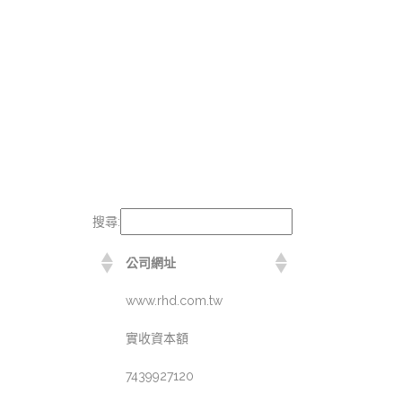
搜尋:
公司網址
www.rhd.com.tw
實收資本額
7439927120