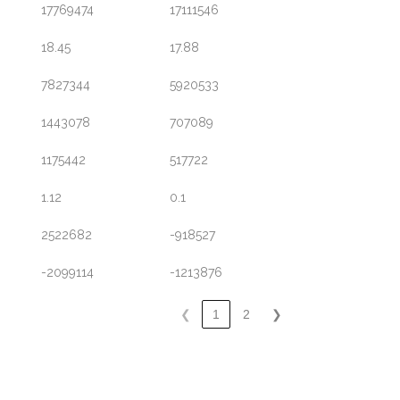
17769474
17111546
18.45
17.88
7827344
5920533
1443078
707089
1175442
517722
1.12
0.1
2522682
-918527
-2099114
-1213876
❮
1
2
❯