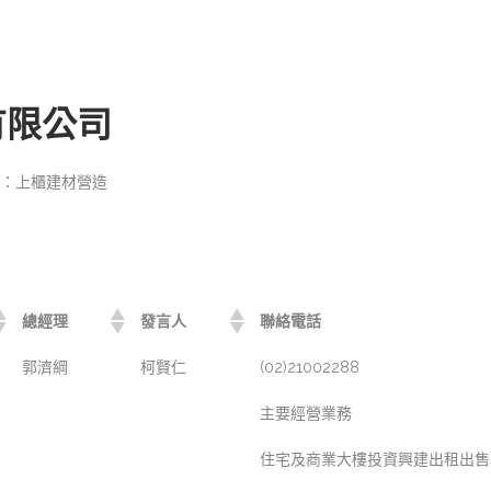
有限公司
：上櫃建材營造
總經理
發言人
聯絡電話
郭濟綱
柯賢仁
(02)21002288
主要經營業務
住宅及商業大樓投資興建出租出售