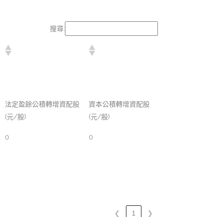
搜尋:
法定盈餘公積轉增資配股
資本公積轉增資配股
(元/股)
(元/股)
0
0
❮
1
❯