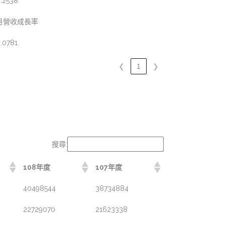
.2538
月營收成長率
.0781
❮
1
❯
搜尋:
108年度
107年度
40498544
38734884
22729070
21623338