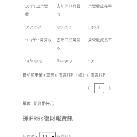
109年12月營
去年同期月營
月營收成長率
收
收
1671850
563308
1.9679
109年11月營收
去年同期月營
月營收成長率
收
1480505
640903
1.31
目前顯示第 1 至第 9 個資料列，總計 9 個資料列
❮
1
❯
單位 : 新台幣仟元
採IFRSs後財報資訊
每頁顯示
個資料列