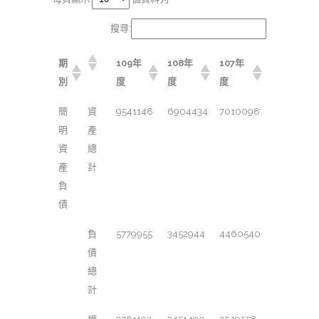
搜尋:
期
109年
108年
107年
別
度
度
度
簡
資
9541148
6904434
7010098
明
產
資
總
產
計
負
債
負
5779955
3452944
4460540
債
總
計