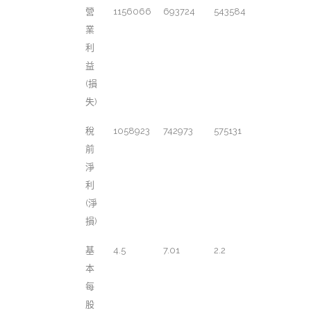
營
1156066
693724
543584
業
利
益
(損
失)
稅
1058923
742973
575131
前
淨
利
(淨
損)
基
4.5
7.01
2.2
本
每
股