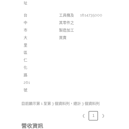
址
台
工具機及
1814735000
中
其零件之
市
製造加工
大
買賣
里
區
仁
化
路
261
號
目前顯示第 1 至第 3 個資料列，總計 3 個資料列
❮
1
❯
營收資訊