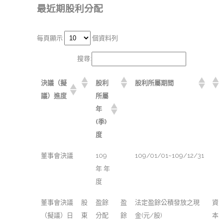
最近期股利分配
每頁顯示
個資料列
搜尋:
決議（擬
股利
股利所屬期間
議）進度
所屬
年
(季)
度
董事會決議
109
109/01/01~109/12/31
年 年
度
董事會決議
股
盈餘
盈
法定盈餘公積發放之現
資
（擬議）日
東
分配
餘
金(元/股)
本