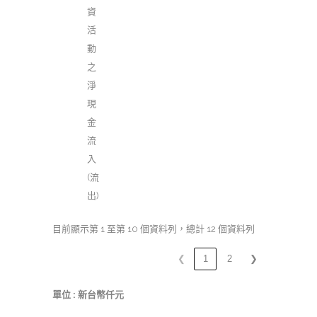
資
活
動
之
淨
現
金
流
入
(流
出)
目前顯示第 1 至第 10 個資料列，總計 12 個資料列
❮
1
2
❯
單位 : 新台幣仟元