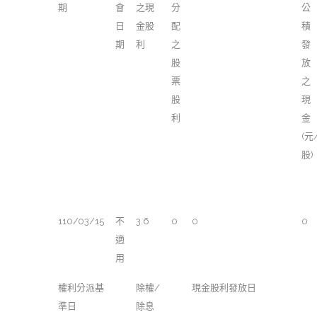
期
會
之現
分
公
日
金股
配
積
期
利
之
發
股
放
票
之
股
現
利
金
(元
股)
110/03/15
不
3.6
0
0
0
適
用
權利分派基
除權/
現金股利發放日
準日
除息