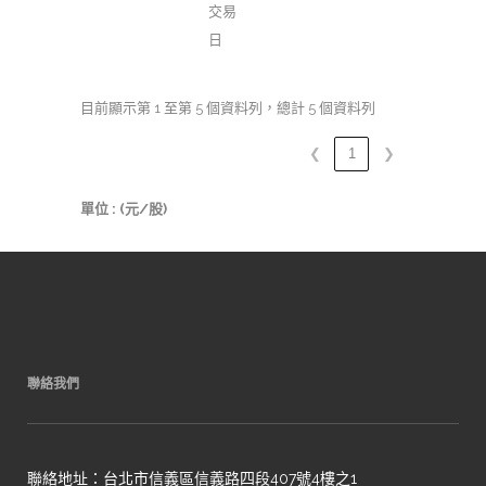
交易
日
目前顯示第 1 至第 5 個資料列，總計 5 個資料列
❮
1
❯
單位 : (元/股)
聯絡我們
聯絡地址：台北市信義區信義路四段407號4樓之1