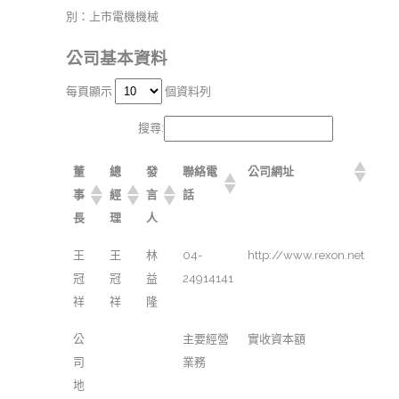
別：上市電機機械
公司基本資料
每頁顯示
個資料列
搜尋:
董
總
發
聯絡電
公司網址
事
經
言
話
長
理
人
王
王
林
04-
http://www.rexon.net
冠
冠
益
24914141
祥
祥
隆
公
主要經營
實收資本額
司
業務
地