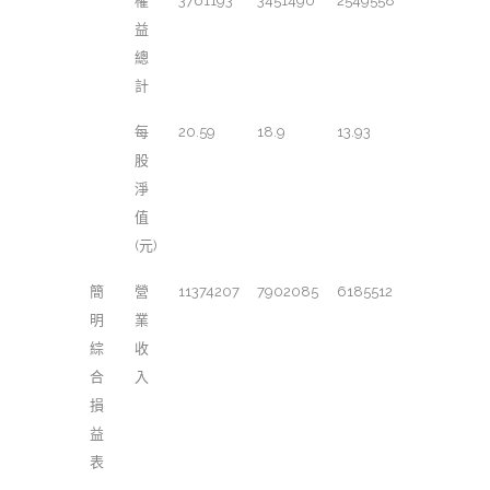
權
3761193
3451490
2549558
益
總
計
每
20.59
18.9
13.93
股
淨
值
(元)
簡
營
11374207
7902085
6185512
明
業
綜
收
合
入
損
益
表