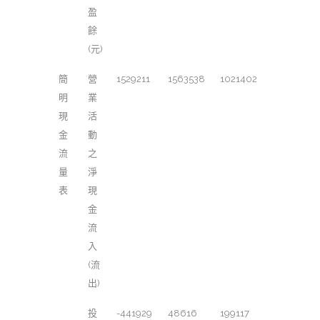
盈
餘
(元)
簡
營
1529211
1563538
1021402
明
業
現
活
金
動
流
之
量
淨
表
現
金
流
入
(流
出)
投
-441929
48616
199117