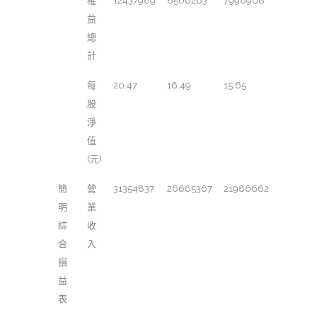
權
12437989
8506283
7998908
益
總
計
每
20.47
16.49
15.65
股
淨
值
(元)
簡
營
31354837
26665367
21986662
明
業
綜
收
合
入
損
益
表