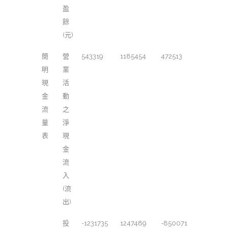
盈
餘
(元)
簡
營
543319
1185454
472513
明
業
現
活
金
動
流
之
量
淨
表
現
金
流
入
(流
出)
投
-1231735
1247489
-850071