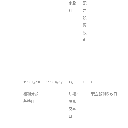
金股
配
利
之
股
票
股
利
111/03/16
111/05/31
1.5
0
0
權利分派
除權/
現金股利發放日
基準日
除息
交易
日