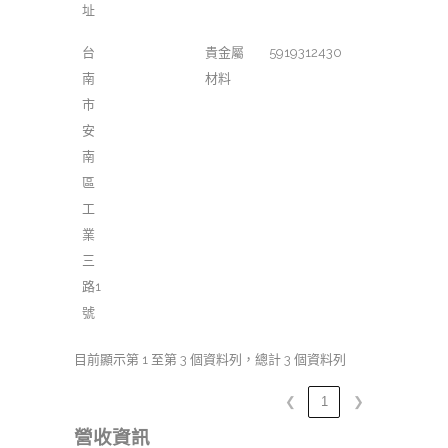
址
台
貴金屬
5919312430
南
材料
市
安
南
區
工
業
三
路1
號
目前顯示第 1 至第 3 個資料列，總計 3 個資料列
❮
1
❯
營收資訊