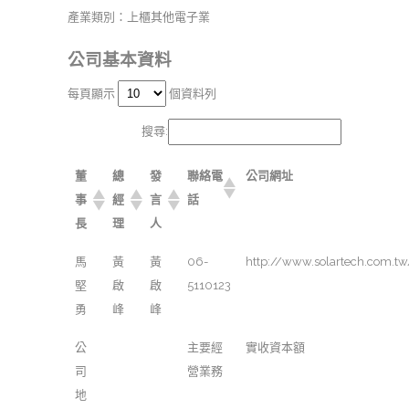
產業類別：上櫃其他電子業
公司基本資料
每頁顯示
個資料列
搜尋:
董
總
發
聯絡電
公司網址
事
經
言
話
長
理
人
馬
黃
黃
06-
http://www.solartech.com.t
堅
啟
啟
5110123
勇
峰
峰
公
主要經
實收資本額
司
營業務
地