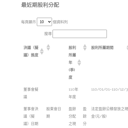
最近期股利分配
每頁顯示
個資料列
搜尋:
決議（擬
股利
股利所屬期間
議）進度
所屬
年
(季)
度
董事會擬
110年
110/01/01~110/12/3
議
年度
董事會決
股東會日
盈餘
盈
法定盈餘公積發放之
議（擬
期
分配
餘
金(元/股)
議）日期
之現
分