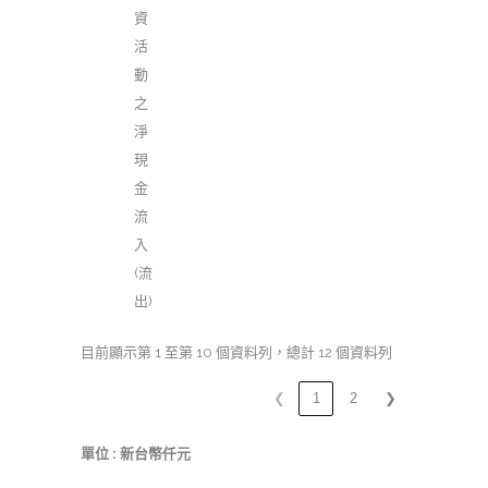
資
活
動
之
淨
現
金
流
入
(流
出)
目前顯示第 1 至第 10 個資料列，總計 12 個資料列
❮
1
2
❯
單位 : 新台幣仟元