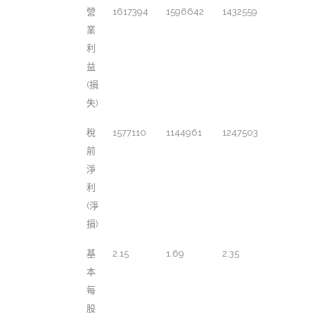
營
1617394
1596642
1432559
業
利
益
(損
失)
稅
1577110
1144961
1247503
前
淨
利
(淨
損)
基
2.15
1.69
2.35
本
每
股