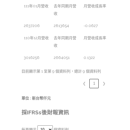
111年01月營收
去年同期月營
月營收成長率
收
2637206
2813654
-0.0627
110年12月營收
去年同期月營
月營收成長率
收
3016256
2664051
0.1322
目前顯示第 1 至第 9 個資料列，總計 9 個資料列
❮
1
❯
單位 : 新台幣仟元
採IFRSs後財報資訊
每頁顯示
個資料列