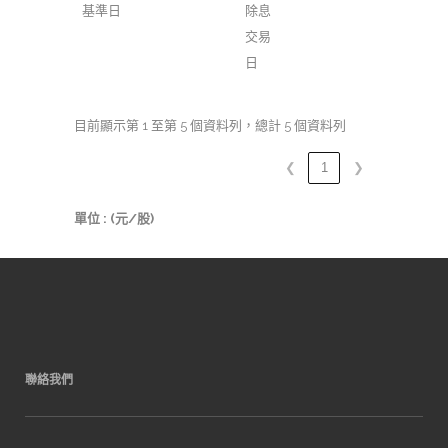
基準日
除息
交易
日
目前顯示第 1 至第 5 個資料列，總計 5 個資料列
❮
1
❯
單位 : (元/股)
聯絡我們