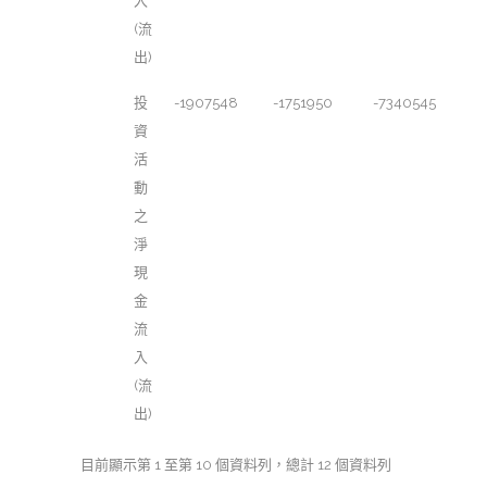
入
(流
出)
投
-1907548
-1751950
-7340545
資
活
動
之
淨
現
金
流
入
(流
出)
目前顯示第 1 至第 10 個資料列，總計 12 個資料列