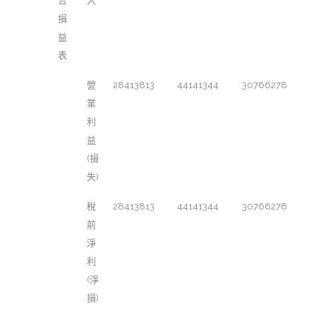
合
入
損
益
表
營
28413813
44141344
30766278
業
利
益
(損
失)
稅
28413813
44141344
30766278
前
淨
利
(淨
損)