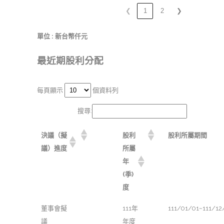
❮
1
2
❯
單位 : 新台幣仟元
最近期股利分配
每頁顯示
個資料列
搜尋:
決議（擬
股利
股利所屬期間
議）進度
所屬
年
(季)
度
董事會擬
111年
111/01/01~111/12
議
年度