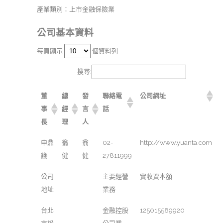
產業類別：上市金融保險業
公司基本資料
每頁顯示
個資料列
搜尋:
董
總
發
聯絡電
公司網址
事
經
言
話
長
理
人
申鼎
翁
翁
02-
http://www.yuanta.com
籛
健
健
27811999
公司
主要經營
實收資本額
地址
業務
台北
金融控股
125015589920