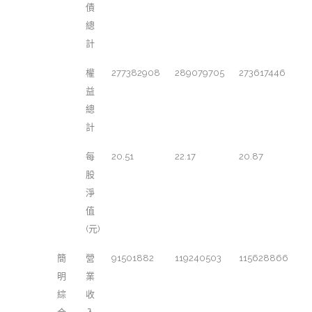
債
總
計
權
277382908
289079705
273617446
益
總
計
每
20.51
22.17
20.87
股
淨
值
(元)
簡
營
91501882
119240503
115628866
明
業
綜
收