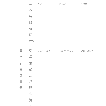
基
1.72
2.87
1.99
本
每
股
盈
餘
(元)
簡
營
7927348
38757597
26276210
明
業
現
活
金
動
流
之
量
淨
表
現
金
流