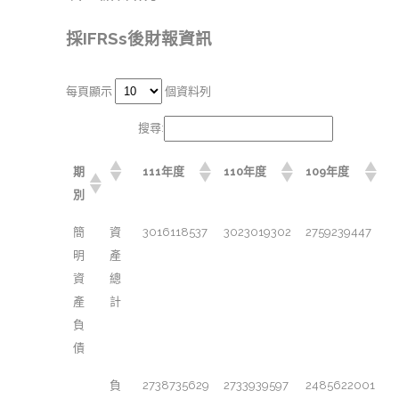
採IFRSs後財報資訊
每頁顯示
個資料列
搜尋:
期
111年度
110年度
109年度
別
簡
資
3016118537
3023019302
2759239447
明
產
資
總
產
計
負
債
負
2738735629
2733939597
2485622001