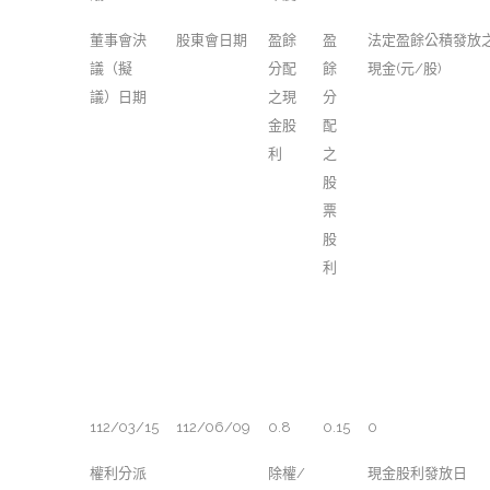
董事會決
股東會日期
盈餘
盈
法定盈餘公積發放
議（擬
分配
餘
現金(元/股)
議）日期
之現
分
金股
配
利
之
股
票
股
利
112/03/15
112/06/09
0.8
0.15
0
權利分派
除權/
現金股利發放日