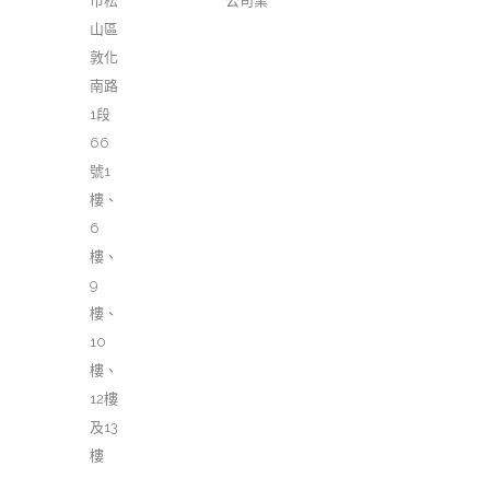
市松
公司業
山區
敦化
南路
1段
66
號1
樓、
6
樓、
9
樓、
10
樓、
12樓
及13
樓