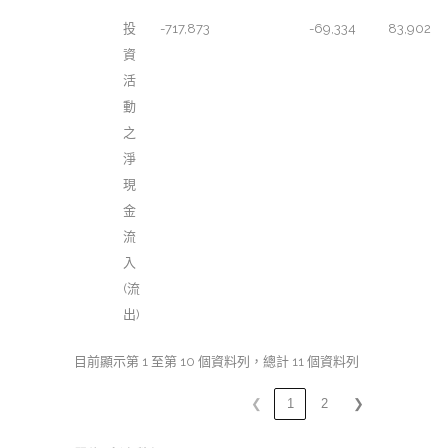
投
-717,873
-69,334
83,902
資
活
動
之
淨
現
金
流
入
(流
出)
目前顯示第 1 至第 10 個資料列，總計 11 個資料列
❮
1
2
❯