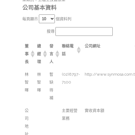
公司基本資料
每頁顯示
個資料列
搜尋:
董
總
發
聯絡電
公司網址
事
經
言
話
長
理
人
林
林
暫
(02)8797-
http://www.synmosa.com.
智
智
缺
7100
暉
暉
待
補
公
主要經營
實收資本額
司
業務
地
址