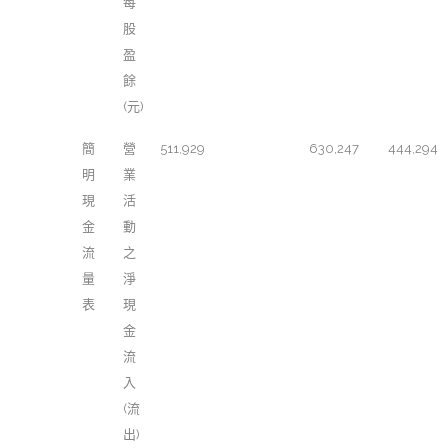
每
股
盈
餘
(元)
簡
營
511,929
630,247
444,294
明
業
現
活
金
動
流
之
量
淨
表
現
金
流
入
(流
出)