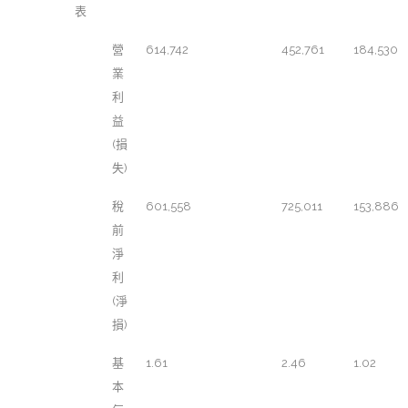
表
營
614,742
452,761
184,530
業
利
益
(損
失)
稅
601,558
725,011
153,886
前
淨
利
(淨
損)
基
1.61
2.46
1.02
本