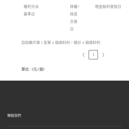
權利分派
除權/
現金股利發放日
基準日
除息
交易
日
目前顯示第 1 至第 4 個資料列，總計 4 個資料列
❮
1
❯
單位 : (元/股)
聯絡我們