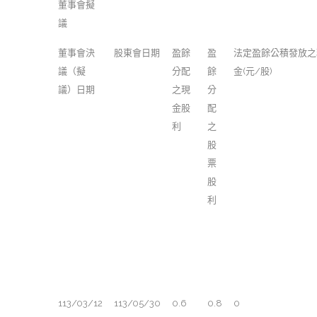
董事會擬
議
董事會決
股東會日期
盈餘
盈
法定盈餘公積發放之
議（擬
分配
餘
金(元/股)
議）日期
之現
分
金股
配
利
之
股
票
股
利
113/03/12
113/05/30
0.6
0.8
0