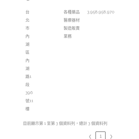
台
各種藥品
3,958,958,970
北
醫療器材
市
製造販賣
內
業務
湖
區
內
湖
路1
段
396
號11
樓
目前顯示第 1 至第 3 個資料列，總計 3 個資料列
❮
1
❯