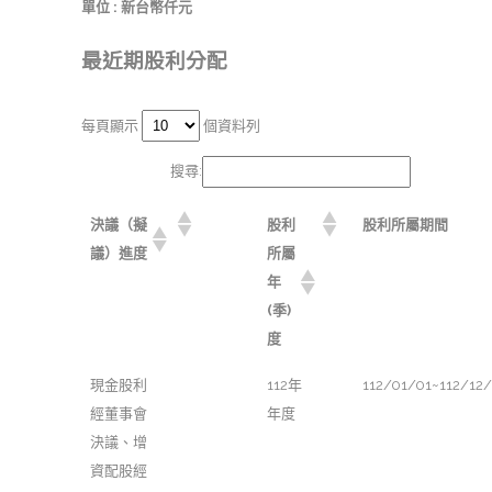
單位 : 新台幣仟元
最近期股利分配
每頁顯示
個資料列
搜尋:
決議（擬
股利
股利所屬期間
議）進度
所屬
年
(季)
度
現金股利
112年
112/01/01~112/12/
經董事會
年度
決議、增
資配股經