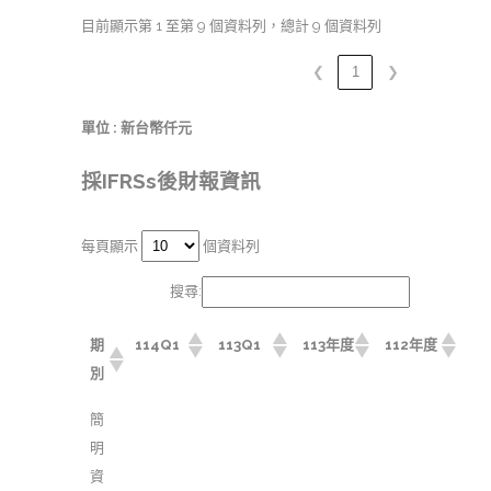
目前顯示第 1 至第 9 個資料列，總計 9 個資料列
❮
1
❯
單位 : 新台幣仟元
採IFRSs後財報資訊
每頁顯示
個資料列
搜尋:
期
114Q1
113Q1
113年度
112年度
別
簡
明
資