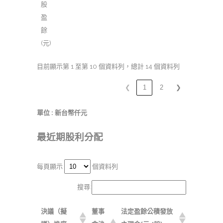
股
盈
餘
(元)
目前顯示第 1 至第 10 個資料列，總計 14 個資料列
❮
1
2
❯
單位 : 新台幣仟元
最近期股利分配
每頁顯示
個資料列
搜尋:
決議（擬
董事
法定盈餘公積發放