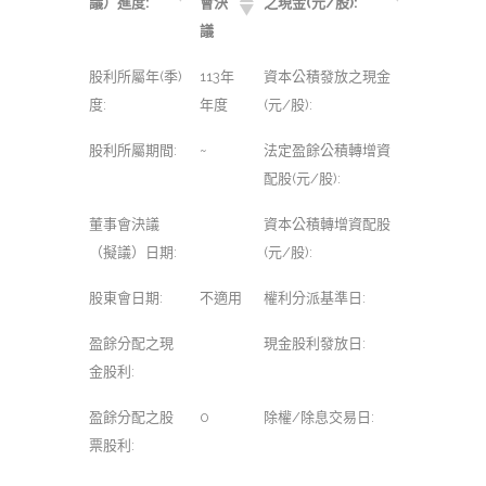
議）進度:
會決
之現金(元/股):
議
股利所屬年(季)
113年
資本公積發放之現金
度:
年度
(元/股):
股利所屬期間:
~
法定盈餘公積轉增資
配股(元/股):
董事會決議
資本公積轉增資配股
（擬議）日期:
(元/股):
股東會日期:
不適用
權利分派基準日:
盈餘分配之現
現金股利發放日:
金股利:
盈餘分配之股
0
除權/除息交易日:
票股利: