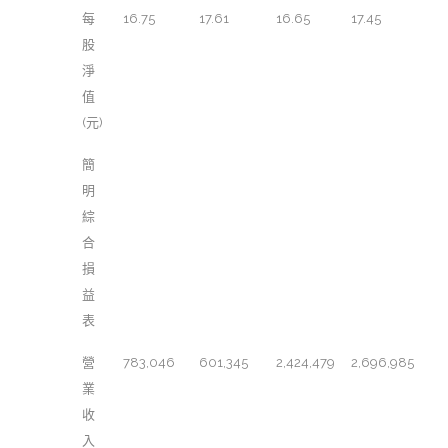
每
16.75
17.61
16.65
17.45
股
淨
值
(元)
簡
明
綜
合
損
益
表
營
783,046
601,345
2,424,479
2,696,985
業
收
入