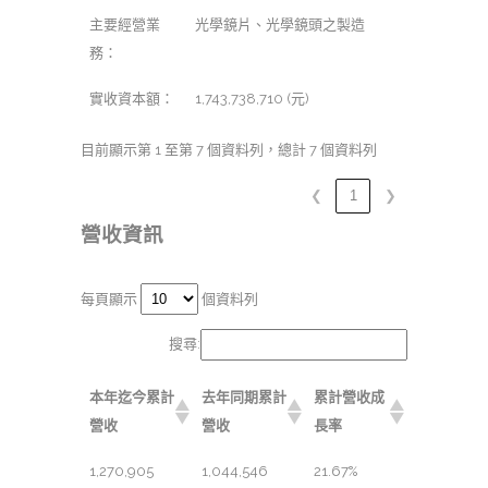
主要經營業
光學鏡片、光學鏡頭之製造
務：
實收資本額：
1,743,738,710 (元)
目前顯示第 1 至第 7 個資料列，總計 7 個資料列
❮
1
❯
營收資訊
每頁顯示
個資料列
搜尋:
本年迄今累計
去年同期累計
累計營收成
營收
營收
長率
1,270,905
1,044,546
21.67%