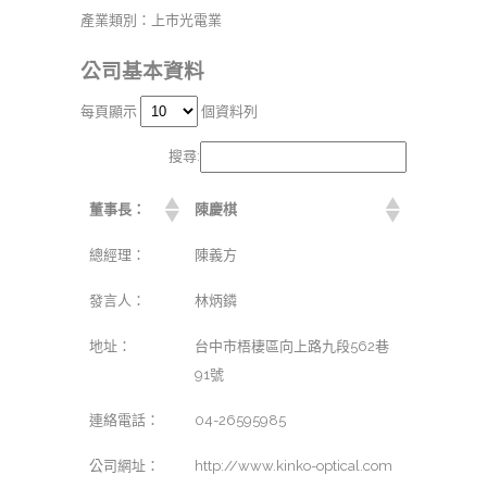
產業類別：上市光電業
公司基本資料
每頁顯示
個資料列
搜尋:
董事長：
陳慶棋
總經理：
陳義方
發言人：
林炳鏻
地址：
台中市梧棲區向上路九段562巷
91號
連絡電話：
04-26595985
公司網址：
http://www.kinko-optical.com