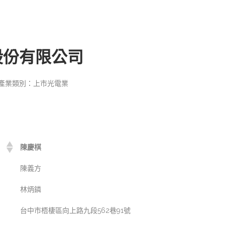
股份有限公司
產業類別：上市光電業
陳慶棋
陳義方
林炳鏻
台中市梧棲區向上路九段562巷91號