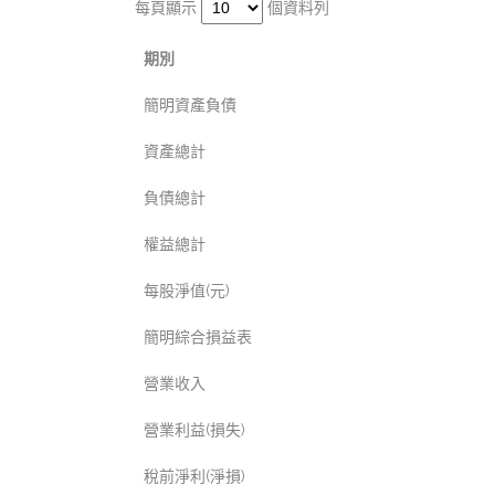
每頁顯示
個資料列
期別
簡明資產負債
資產總計
負債總計
權益總計
每股淨值(元)
簡明綜合損益表
營業收入
營業利益(損失)
稅前淨利(淨損)