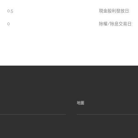
0.5
現金股利發放日:
0
除權/除息交易日:
地圖