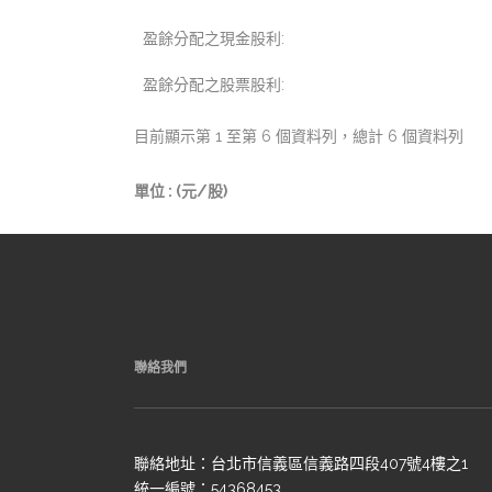
盈餘分配之現金股利:
盈餘分配之股票股利:
目前顯示第 1 至第 6 個資料列，總計 6 個資料列
單位 : (元/股)
聯絡我們
聯絡地址：台北市信義區信義路四段407號4樓之1
統一編號：54368453