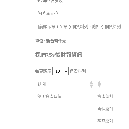
112年11月營收
84,639,578
目前顯示第 1 至第 9 個資料列，總計 9 個資料列
單位 : 新台幣仟元
採IFRSs後財報資訊
每頁顯示
個資料列
期 別
簡明資產負債
資產總計
負債總計
權益總計