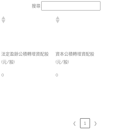
搜尋:
法定盈餘公積轉增資配股
資本公積轉增資配股
(元/股)
(元/股)
0
0
❮
1
❯