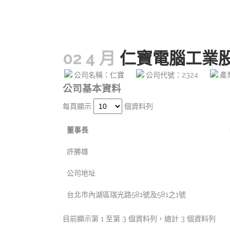
02 4 月
仁寶電腦工業
公司名稱：仁寶
公司代號：2324
產
公司基本資料
每頁顯示
個資料列
董事長
許勝雄
公司地址
台北市內湖區瑞光路581號及581之1號
目前顯示第 1 至第 3 個資料列，總計 3 個資料列