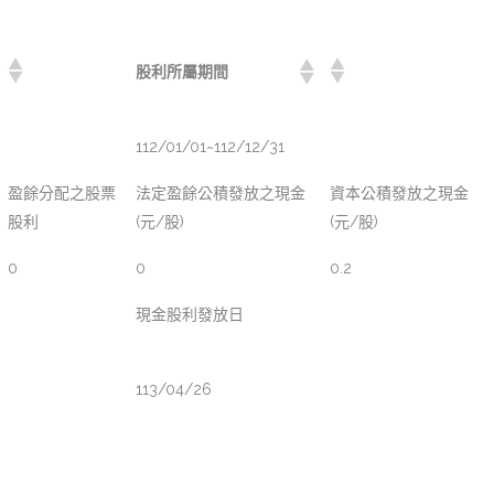
股利所屬期間
112/01/01~112/12/31
盈餘分配之股票
法定盈餘公積發放之現金
資本公積發放之現金
股利
(元/股)
(元/股)
0
0
0.2
現金股利發放日
113/04/26