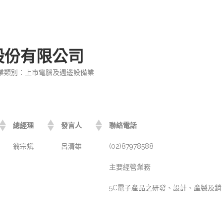
股份有限公司
業類別：上市電腦及週邊設備業
總經理
發言人
聯絡電話
翁宗斌
呂清雄
(02)87978588
主要經營業務
5C電子產品之研發、設計、產製及