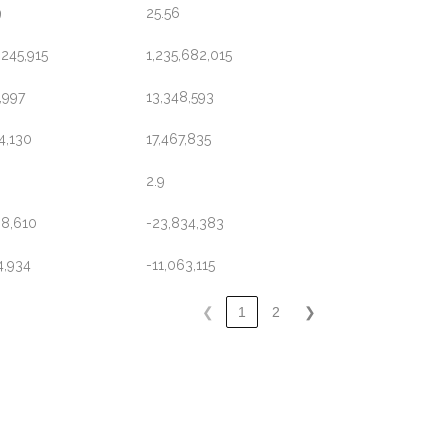
9
25.56
,245,915
1,235,682,015
,997
13,348,593
4,130
17,467,835
2.9
38,610
-23,834,383
4,934
-11,063,115
❮
1
2
❯