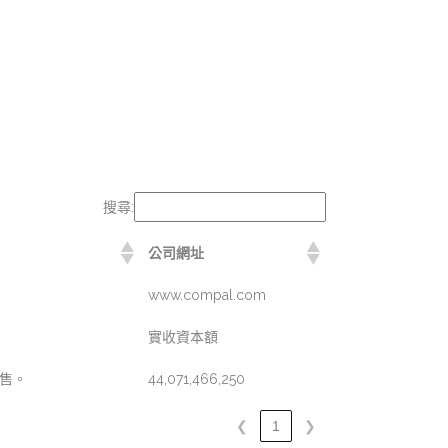
搜尋:
公司網址
www.compal.com
實收資本額
銷售。
44,071,466,250
❮
1
❯