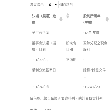
每頁顯示
個資料列
決議（擬議）進
股利所屬年
度
(季)度
董事會決議
112年 年度
董事會決議（擬
股東會
盈餘分配之現金
議）日期
日期
股利
113/02/29
不適用
1
權利分派基準日
除權/除息交易
日
113/04/06
113/03/29
目前顯示第 1 至第 5 個資料列，總計 5 個資料列