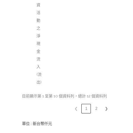
資
活
動
之
淨
現
金
流
入
(流
出)
目前顯示第 1 至第 10 個資料列，總計 12 個資料列
❮
1
2
❯
單位 : 新台幣仟元