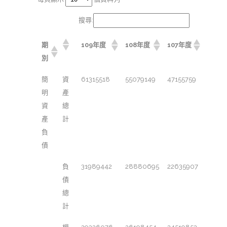
搜尋:
期
109年度
108年度
107年度
別
簡
資
61315518
55079149
47155759
明
產
資
總
產
計
負
債
負
31989442
28880695
22635907
債
總
計