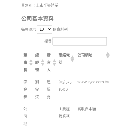
業類別：上市半導體業
公司基本資料
每頁顯示
個資料列
搜尋:
董
總
發
聯絡電
公司網址
事
經
言
話
長
理
人
李
劉
趙
(03)575-
www.kyec.com.tw
金
安
敬
1888
恭
炫
堯
公
主要經
實收資本額
司
營業務
地