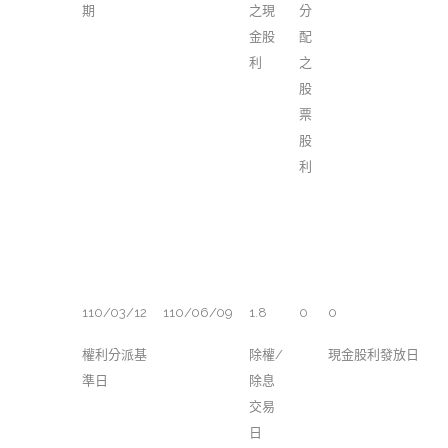
期
之現
分
金股
配
利
之
股
票
股
利
110/03/12
110/06/09
1.8
0
0
權利分派基
除權/
現金股利發放日
準日
除息
交易
日