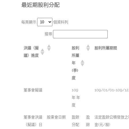
最近期股利分配
每頁顯示
個資料列
搜尋:
決議（擬
股利
股利所屬期間
議）進度
所屬
年
(季)
度
董事會擬議
109
109/01/01~109/12
年 年
度
董事會決議
股東會日期
盈餘
盈
法定盈餘公積發放之
（擬議）日
分配
餘
金(元/股)