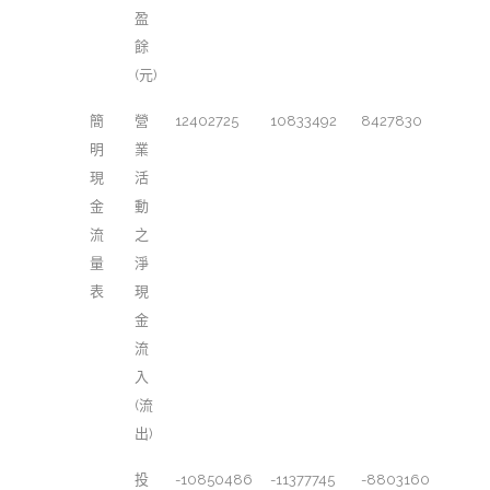
盈
餘
(元)
簡
營
12402725
10833492
8427830
明
業
現
活
金
動
流
之
量
淨
表
現
金
流
入
(流
出)
投
-10850486
-11377745
-8803160