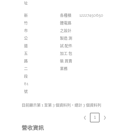
址
新
各種積
12227450650
竹
體電路
市
之設計.
公
製造.測
道
試.配件.
五
加工.包
路
裝.買賣
二
業務
段
81
號
目前顯示第 1 至第 3 個資料列，總計 3 個資料列
❮
1
❯
營收資訊