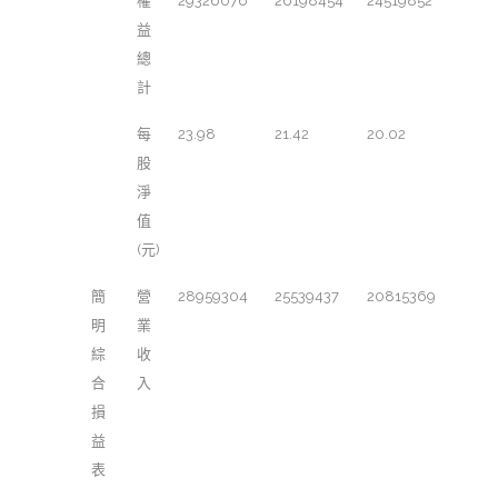
權
29326076
26198454
24519852
益
總
計
每
23.98
21.42
20.02
股
淨
值
(元)
簡
營
28959304
25539437
20815369
明
業
綜
收
合
入
損
益
表