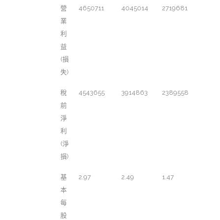
營
4650711
4045014
2719681
業
利
益
(損
失)
稅
4543655
3914863
2389558
前
淨
利
(淨
損)
基
2.97
2.49
1.47
本
每
股