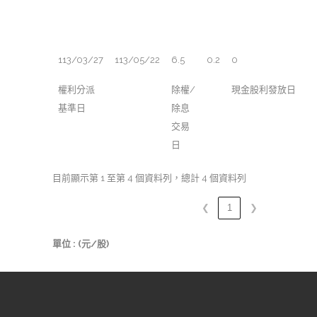
113/03/27
113/05/22
6.5
0.2
0
權利分派
除權/
現金股利發放日
基準日
除息
交易
日
目前顯示第 1 至第 4 個資料列，總計 4 個資料列
❮
1
❯
單位 : (元/股)