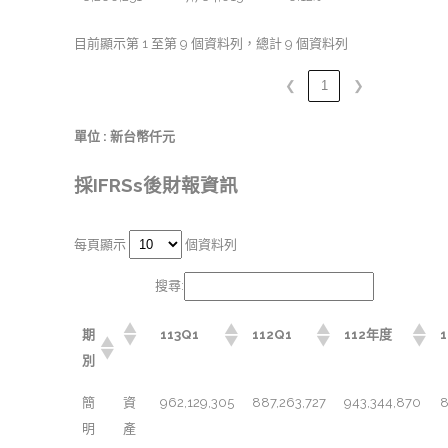
目前顯示第 1 至第 9 個資料列，總計 9 個資料列
❮
1
❯
單位 : 新台幣仟元
採IFRSs後財報資訊
每頁顯示
個資料列
搜尋:
期
113Q1
112Q1
112年度
別
簡
資
962,129,305
887,263,727
943,344,870
8
明
產