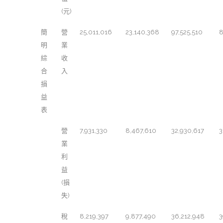
(元)
簡
營
25,011,016
23,140,368
97,525,510
8
明
業
綜
收
合
入
損
益
表
營
7,931,330
8,467,610
32,930,617
3
業
利
益
(損
失)
稅
8,219,397
9,877,490
36,212,948
3