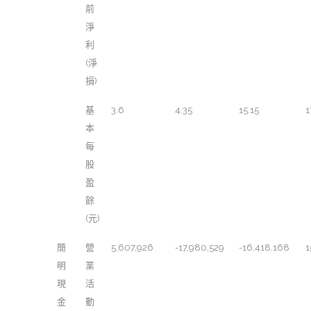
前
淨
利
(淨
損)
基
3.6
4.35
15.15
1
本
每
股
盈
餘
(元)
簡
營
5,607,926
-17,980,529
-16,418,168
1
明
業
現
活
金
動