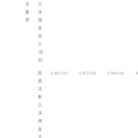
流
之
量
淨
表
現
金
流
入
(流
出)
投
-3,391,120
-1,183,611
-1,744,141
4
資
活
動
之
淨
現
金
流