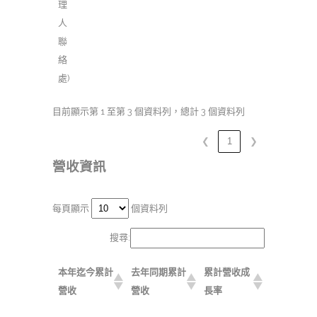
理
人
聯
絡
處)
目前顯示第 1 至第 3 個資料列，總計 3 個資料列
❮
1
❯
營收資訊
每頁顯示
個資料列
搜尋:
本年迄今累計
去年同期累計
累計營收成
營收
營收
長率