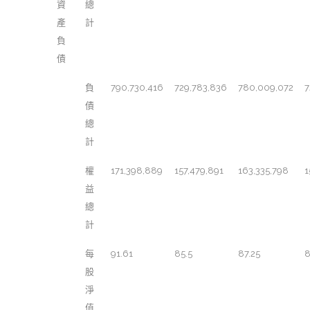
資
總
產
計
負
債
負
790,730,416
729,783,836
780,009,072
7
債
總
計
權
171,398,889
157,479,891
163,335,798
1
益
總
計
每
91.61
85.5
87.25
8
股
淨
值