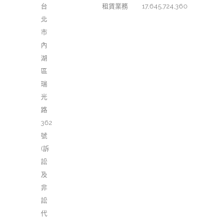
台
租賃業務
17,645,724,360
北
市
內
湖
區
瑞
光
路
362
號
(訴
訟
及
非
訟
代