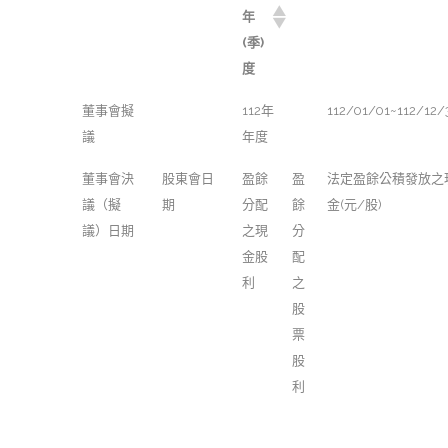
年
(季)
度
董事會擬
112年
112/01/01~112/12/
議
年度
董事會決
股東會日
盈餘
盈
法定盈餘公積發放之
議（擬
期
分配
餘
金(元/股)
議）日期
之現
分
金股
配
利
之
股
票
股
利