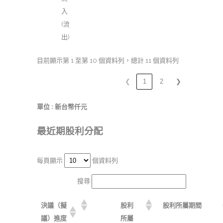
入
(流
出)
目前顯示第 1 至第 10 個資料列，總計 11 個資料列
❮
1
2
❯
單位 : 新台幣仟元
最近期股利分配
每頁顯示
個資料列
搜尋:
決議（擬
股利
股利所屬期間
議）進度
所屬