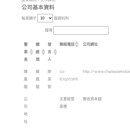
公司基本資料
每頁顯示
個資料列
搜尋:
董
總
發
聯絡電話
公司網址
事
經
言
長
理
人
陳
陳
廖
02-
http://www.chaileasehold
鳳
鳳
英
87526388
龍
龍
智
公
主要經營
實收資本額
司
業務
地
址