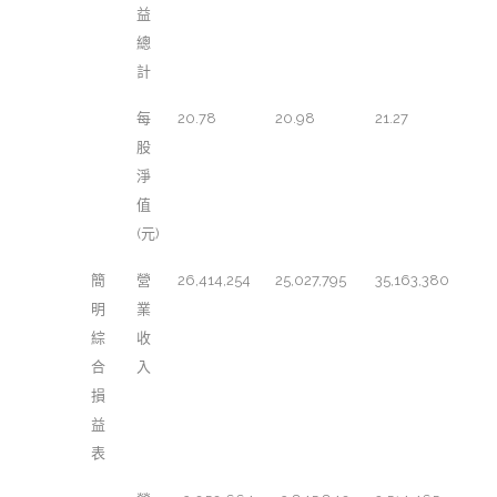
益
總
計
每
20.78
20.98
21.27
股
淨
值
(元)
簡
營
26,414,254
25,027,795
35,163,380
明
業
綜
收
合
入
損
益
表