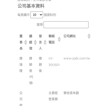
公司基本資料
每頁顯示
個資料列
搜尋:
董
總
發
聯絡
公司網址
事
經
言
電話
長
理
人
陳
陳
陳
07-
www.cpdc.com.tw
瑞
穎
穎
3513521
隆
俊
俊
(代
理)
公
主要經
實收資本額
司
營業務
地