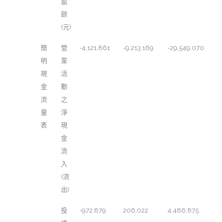
盈
餘
(元)
簡
營
-4,121,861
-9,213,169
-29,549,070
明
業
現
活
金
動
流
之
量
淨
表
現
金
流
入
(流
出)
投
-972,879
206,022
4,486,875