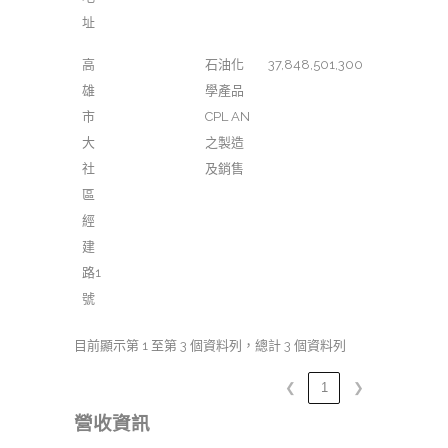
址
高
石油化
37,848,501,300
雄
學產品
市
CPL AN
大
之製造
社
及銷售
區
經
建
路1
號
目前顯示第 1 至第 3 個資料列，總計 3 個資料列
❮
1
❯
營收資訊