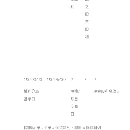
利
之
股
票
股
利
113/03/13
113/05/30
0
0
0
權利分派
除權/
現金股利發放日
基準日
除息
交易
日
目前顯示第 1 至第 4 個資料列，總計 4 個資料列