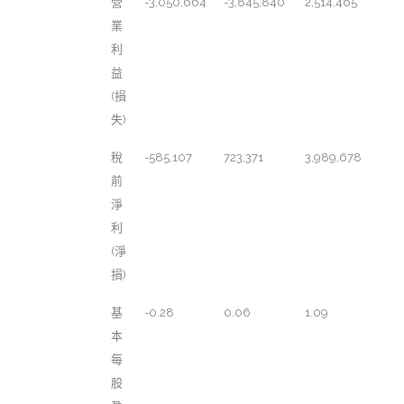
營
-3,050,664
-3,845,840
2,514,465
業
利
益
(損
失)
稅
-585,107
723,371
3,989,678
前
淨
利
(淨
損)
基
-0.28
0.06
1.09
本
每
股