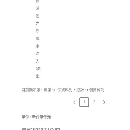
資
活
動
之
淨
現
金
流
入
(流
出)
目前顯示第 1 至第 10 個資料列，總計 11 個資料列
❮
1
2
❯
單位 : 新台幣仟元