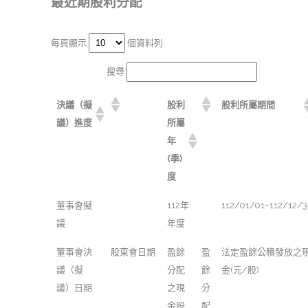
最近期股利分配
每頁顯示
個資料列
搜尋:
決議（擬
股利
股利所屬期間
議）進度
所屬
年
(季)
度
董事會擬
112年
112/01/01~112/12/3
議
年度
董事會決
股東會日期
盈餘
盈
法定盈餘公積發放之
議（擬
分配
餘
金(元/股)
議）日期
之現
分
金股
配