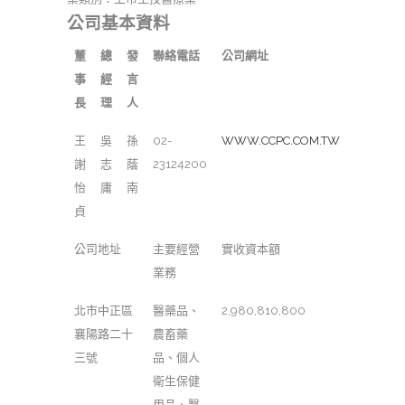
公司基本資料
董
總
發
聯絡電話
公司網址
事
經
言
長
理
人
王
吳
孫
02-
WWW.CCPC.COM.TW
謝
志
蔭
23124200
怡
庸
南
貞
公司地址
主要經營
實收資本額
業務
北市中正區
醫藥品、
2,980,810,800
襄陽路二十
農畜藥
三號
品、個人
衛生保健
用品、醫