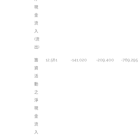
現
金
流
入
(流
出)
籌
12,581
-141,020
-209,400
-769,295
資
活
動
之
淨
現
金
流
入