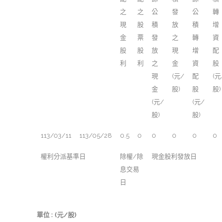
之
之
公
發
公
轉
現
股
積
放
積
增
金
票
發
之
轉
資
股
股
放
現
增
配
利
利
之
金
資
股
現
(元/
配
(元
金
股)
股
股)
(元/
(元/
股)
股)
113/03/11
113/05/28
0.5
0
0
0
0
0
權利分派基準日
除權/除
現金股利發放日
息交易
日
單位 : (元/股)