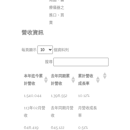
療儀器之
進口、買
賣
營收資訊
每頁顯示
個資料列
搜尋:
本年迄今累
去年同期累
累計營收
計營收
計營收
成長率
1,540,044
1,398,552
10.12%
113年02月營
去年同期月營
月營收成長
收
收
率
648,419
645,122
0.51%