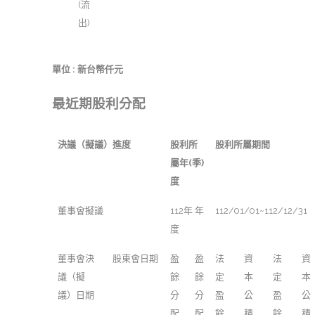
(流
出)
單位 : 新台幣仟元
最近期股利分配
決議（擬議）進度
股利所
股利所屬期間
屬年(季)
度
董事會擬議
112年 年
112/01/01~112/12/31
度
董事會決
股東會日期
盈
盈
法
資
法
資
議（擬
餘
餘
定
本
定
本
議）日期
分
分
盈
公
盈
公
配
配
餘
積
餘
積