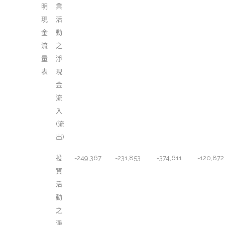
明
業
現
活
金
動
流
之
量
淨
表
現
金
流
入
(流
出)
投
-249,367
-231,853
-374,611
-120,872
資
活
動
之
淨