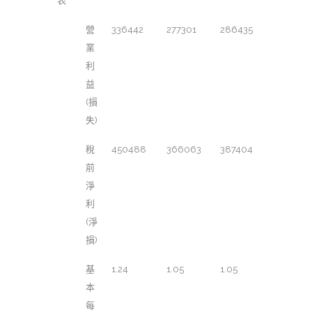
表
營
336442
277301
286435
業
利
益
(損
失)
稅
450488
366063
387404
前
淨
利
(淨
損)
基
1.24
1.05
1.05
本
每