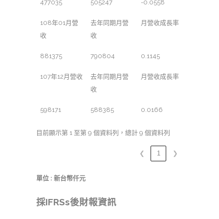
477035
505247
-0.0558
108年01月營
去年同期月營
月營收成長率
收
收
881375
790804
0.1145
107年12月營收
去年同期月營
月營收成長率
收
598171
588385
0.0166
目前顯示第 1 至第 9 個資料列，總計 9 個資料列
❮
1
❯
單位 : 新台幣仟元
採IFRSs後財報資訊