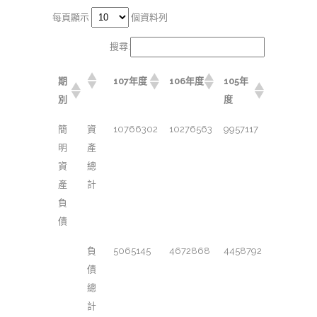
每頁顯示
個資料列
搜尋:
期
107年度
106年度
105年
別
度
簡
資
10766302
10276563
9957117
明
產
資
總
產
計
負
債
負
5065145
4672868
4458792
債
總
計