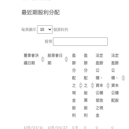
最近期股利分配
每頁顯示
個資料列
搜尋:
董事會決
股東會日
盈
盈
法定
法定
議日期
期
餘
餘
盈餘
盈餘
分
分
公
公
配
配
積、
積、
之
之
資本
資本
現
股
公積
公積
金
票
發放
配股
股
股
之現
利
利
金
108/03/11
108/05/27
0.8
0
0
0