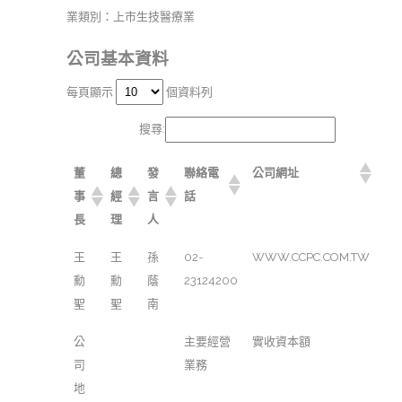
業類別：上市生技醫療業
公司基本資料
每頁顯示
個資料列
搜尋:
董
總
發
聯絡電
公司網址
事
經
言
話
長
理
人
王
王
孫
02-
WWW.CCPC.COM.TW
勳
勳
蔭
23124200
聖
聖
南
公
主要經營
實收資本額
司
業務
地