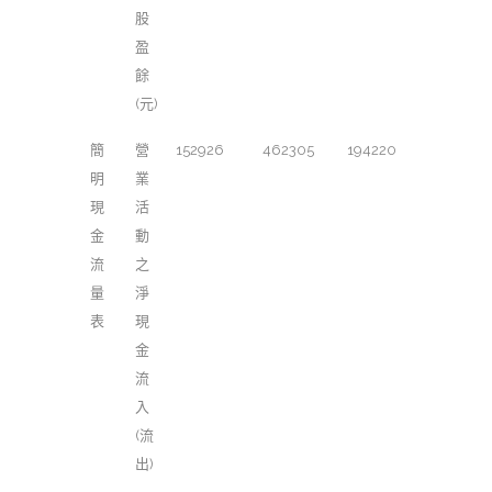
股
盈
餘
(元)
簡
營
152926
462305
194220
明
業
現
活
金
動
流
之
量
淨
表
現
金
流
入
(流
出)