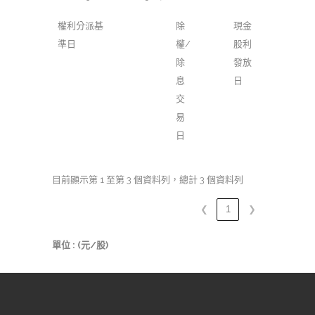
權利分派基
除
現金
準日
權/
股利
除
發放
息
日
交
易
日
目前顯示第 1 至第 3 個資料列，總計 3 個資料列
❮
1
❯
單位 : (元/股)