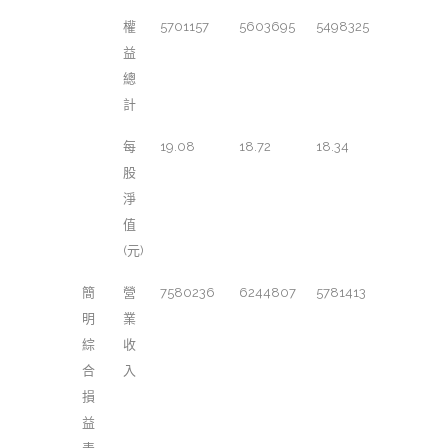
權
5701157
5603695
5498325
益
總
計
每
19.08
18.72
18.34
股
淨
值
(元)
簡
營
7580236
6244807
5781413
明
業
綜
收
合
入
損
益