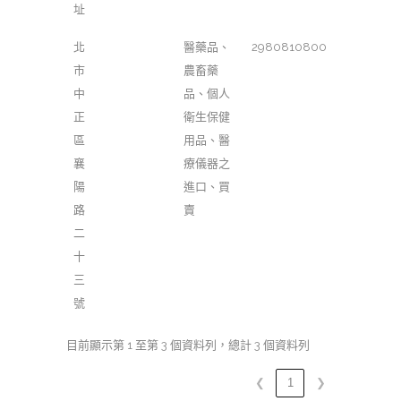
址
北
醫藥品、
2980810800
市
農畜藥
中
品、個人
正
衛生保健
區
用品、醫
襄
療儀器之
陽
進口、買
路
賣
二
十
三
號
目前顯示第 1 至第 3 個資料列，總計 3 個資料列
❮
1
❯