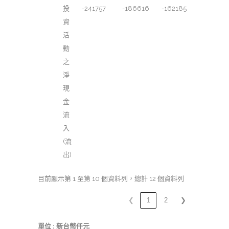
投
-241757
-186616
-162185
資
活
動
之
淨
現
金
流
入
(流
出)
目前顯示第 1 至第 10 個資料列，總計 12 個資料列
❮
1
2
❯
單位 : 新台幣仟元