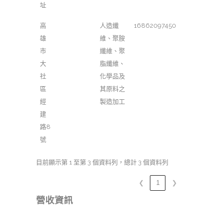
址
高
人造纖
16862097450
雄
維、聚胺
市
纖維、聚
大
脂纖維、
社
化學品及
區
其原料之
經
製造加工
建
路8
號
目前顯示第 1 至第 3 個資料列，總計 3 個資料列
❮
1
❯
營收資訊