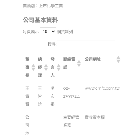
業類別：上市化學工業
公司基本資料
每頁顯示
個資料列
搜尋:
董
總
發
聯絡電
公司網址
事
經
言
話
長
理
人
王
王
吳
02-
www.cmfc.com.tw
貴
皆
宏
23937111
賢
誼
揚
公
主要經營
實收資本額
司
業務
地