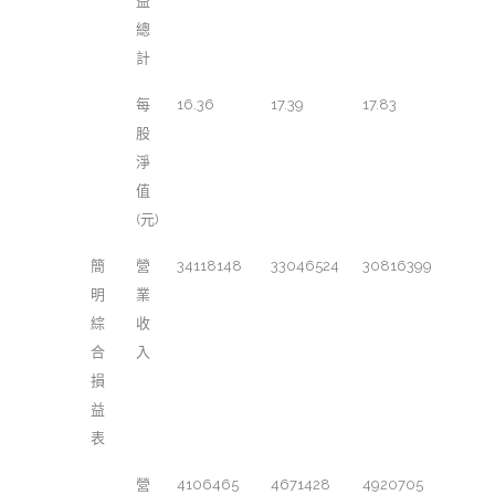
益
總
計
每
16.36
17.39
17.83
股
淨
值
(元)
簡
營
34118148
33046524
30816399
明
業
綜
收
合
入
損
益
表
營
4106465
4671428
4920705