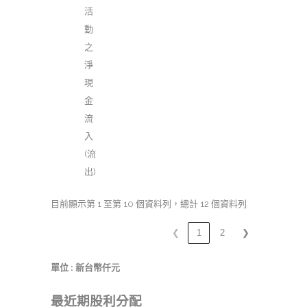
活
動
之
淨
現
金
流
入
(流
出)
目前顯示第 1 至第 10 個資料列，總計 12 個資料列
❮
1
2
❯
單位 : 新台幣仟元
最近期股利分配