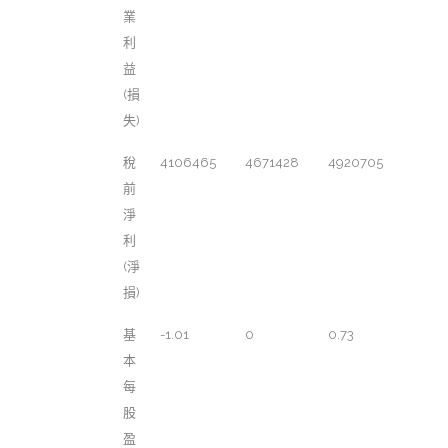
業
利
益
(損
失)
稅
4106465
4671428
4920705
前
淨
利
(淨
損)
基
-1.01
0
0.73
本
每
股
盈