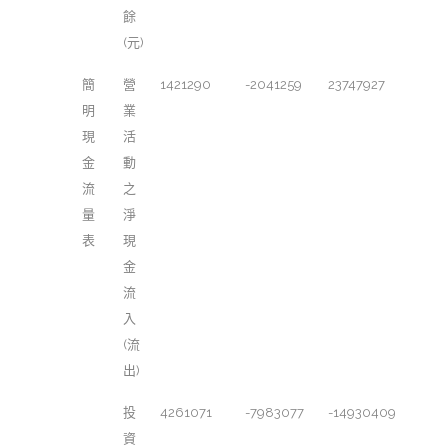
餘
(元)
簡
營
1421290
-2041259
23747927
明
業
現
活
金
動
流
之
量
淨
表
現
金
流
入
(流
出)
投
4261071
-7983077
-14930409
資