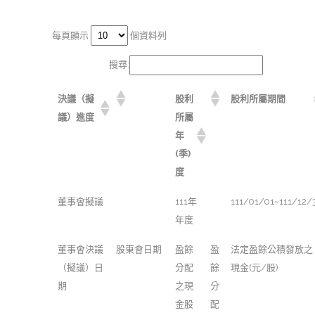
每頁顯示
個資料列
搜尋:
決議（擬
股利
股利所屬期間
議）進度
所屬
年
(季)
度
董事會擬議
111年
111/01/01~111/12/
年度
董事會決議
股東會日期
盈餘
盈
法定盈餘公積發放之
（擬議）日
分配
餘
現金(元/股)
期
之現
分
金股
配