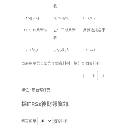
收
3169704
2960509
0.0707
111年12月營收
去年同期月營
月營收成長率
收
2721853
3295638
-0.1741
目前顯示第 1 至第 9 個資料列，總計 9 個資料列
❮
1
❯
單位 : 新台幣仟元
採IFRSs後財報資訊
每頁顯示
個資料列