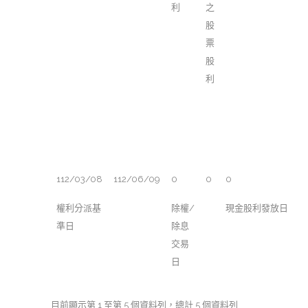
利
之
股
票
股
利
112/03/08
112/06/09
0
0
0
權利分派基
除權/
現金股利發放日
準日
除息
交易
日
目前顯示第 1 至第 5 個資料列，總計 5 個資料列