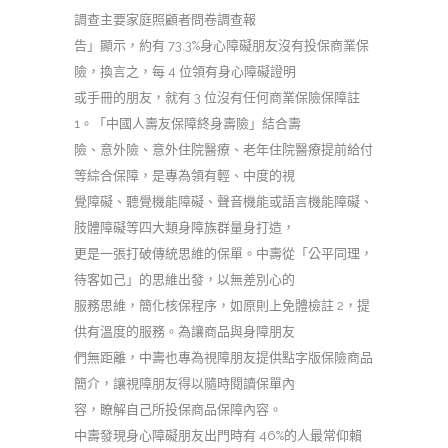
調查主要家庭照顧者問卷調查報
告」顯示，約有 73.3%身心障礙朋友沒有投保商業保
險，換言之，每 4 位領有身心障礙證明
或手冊的朋友，就有 3 位沒有任何商業保險保障註
1。「中國人壽友保障終身壽險」結合壽
險、意外險、意外住院醫療、老年住院醫療提前給付
等綜合保障，是專為領有輕、中度的視
覺障礙、聽覺機能障礙、聲音機能或語言機能障礙、
肢體障礙等四大類身障族群量身打造，
更是一張打破傳統思維的保單。中壽從「公平同理，
待客如己」的思維出發，以無差別心的
服務思維，簡化核保程序，如原則上免體檢註 2，提
供有溫度的服務。為讓商品與身障朋友
們無距離，中壽也專為視障朋友提供點字版保險商品
簡介，讓視障朋友得以隨時閱讀保單內
容，瞭解自己所投保商品保障內容。
中壽發現身心障礙朋友出門時有 46%的人最常仰賴