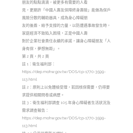
朋友的點點滴滴，被更多有需要的人看
見，更期許「中國人壽友保障終身壽險」能做為保戶
風險分散的輔助器具，成為身心障礙朋
友的後盾、給予支撐的力量，以防遭遇事故發生時，
家庭經濟不致陷入困境，正是中國人壽
對於企業社會責任永續的承諾，讓身心障礙朋友「人
身有保，夢想無距」。
第 2 頁，共 2 頁
註 1：衛生福利部：
https://dep.mohw.gov.tw/DOS/cp-1770-3599-
113.html
註 2：原則上以免體檢受理，若因核保需要，仍得要
求提供相關問卷或病歷。
註 3：衛生福利部調查 105 年身心障礙者生活狀況及
需求調查報告：
https://dep.mohw.gov.tw/DOS/cp-1770-3599-
113.html