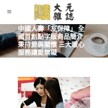
中國人壽「友保障」 全
國首創點字版商品簡介
秉持愛與關懷 三大暖心
服務讓愛無礙