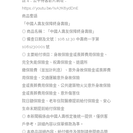
註 4：公平待客影片網址：
https://youtu.be/IvA7K8ydDnE
商品警語
「中國人壽友保障終身壽險」
◎ 商品名稱：「中國人壽友保障終身壽險」
◎ 備查日期及文號：108.12.30 中壽商一字第
1081230001 號
◎ 主要給付項目：身故保險金或喪葬費用保險金、
完全失能保險金、祝壽保險金、退還所
繳保險費（並加計利息）、意外身故保險金或喪葬費
用保險金、交通運輸意外身故保險
金或喪葬費用保險金、公共建築物火災意外身故保險
金或喪葬費用保險金、意外傷害住
院日額保險金、老年住院醫療提前給付保險金、安心
生命末期提前給付保險金
◎ 本新聞稿係由中國人壽核定後統一提供，僅供客
戶參考，詳細內容以保單條款為準。
◎ 本商品詳細內容、給付條件及限制請參閱商品簡