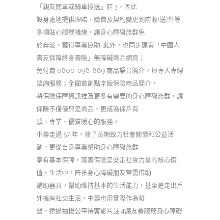
「親友開車或騎車接送」註 3，因此
設身處地提供理賠、繳費及契約變更到府收(送)件等
多項貼心服務措施，讓身心障礙族群免
於奔波，獲得專業協助; 此外，也同步建置「中國人
壽友保障終身壽險」無障礙商品網頁；
免付費 0800-098-889 商品語音簡介，與專人專線
諮詢服務；全國首創點字版保險商品簡介，
將保險保障資訊推及更多有需要的身心障礙族群，讓
保險不僅僅只是商品，更成為保戶有
感、專業、優質暖心的服務。
中壽走過 57 年，除了長期致力社會關懷和公益活
動，更從自身專業幫助身心障礙族群
享有基本保障，落實保險是安定社會力量的核心價
值。生活中，許多身心障礙朋友常需借助
輔助器具，幫助維持基本的生活能力，甚至是走出戶
外擁有社交生活，中壽也用實際作為發
聲，透過拍攝公平待客影片註 4讓友善服務身心障礙