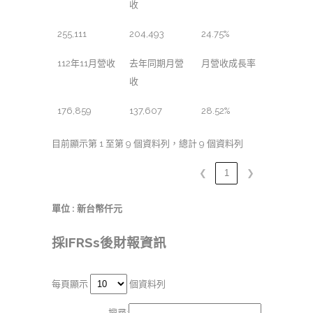
收
255,111
204,493
24.75%
112年11月營收
去年同期月營
月營收成長率
收
176,859
137,607
28.52%
目前顯示第 1 至第 9 個資料列，總計 9 個資料列
❮
1
❯
單位 : 新台幣仟元
採IFRSs後財報資訊
每頁顯示
個資料列
搜尋: