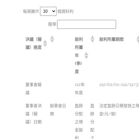
每頁顯示
個資料列
搜尋:
決議（擬
股利
股利所屬期間
議）進度
所屬
年
(季)
度
董事會擬
112年
112/01/01~112/12/3
議
年度
董事會決
股東會日
盈餘
盈
法定盈餘公積發放之
議（擬
期
分配
餘
金(元/股)
議）日期
之現
分
金股
配
利
之