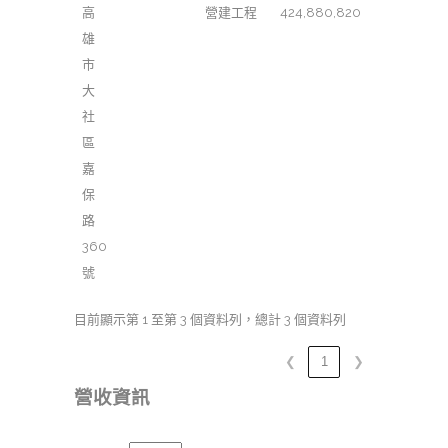
高
營建工程
424,880,820
雄
市
大
社
區
嘉
保
路
360
號
目前顯示第 1 至第 3 個資料列，總計 3 個資料列
❮
1
❯
營收資訊