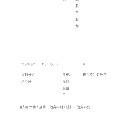
股
票
股
利
113/03/12
113/05/27
2
0
0
權利分派
除權/
現金股利發放日
基準日
除息
交易
日
目前顯示第 1 至第 4 個資料列，總計 4 個資料列