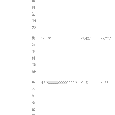
業
利
益
(損
失)
稅
151,868
-2,437
-5,267
前
淨
利
(淨
損)
基
4.2699999999999996
0.15
-1.22
本
每
股
盈