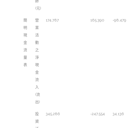
餘
(元)
簡
營
174,787
165,390
-98,479
明
業
現
活
金
動
流
之
量
淨
表
現
金
流
入
(流
出)
投
345,286
-247,554
34,136
資