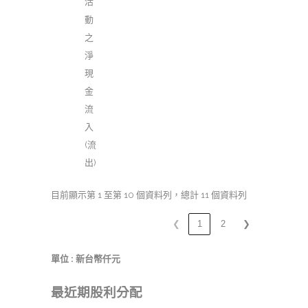
活
動
之
淨
現
金
流
入
(流
出)
目前顯示第 1 至第 10 個資料列，總計 11 個資料列
❮
1
2
❯
單位 : 新台幣仟元
最近期股利分配