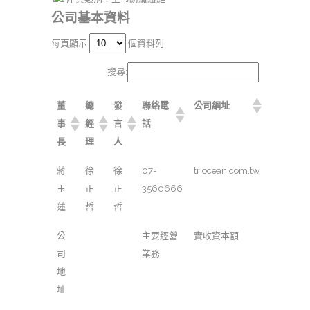
公司基本資料
每頁顯示
個資料列
搜尋:
董
總
發
聯絡電
公司網址
事
經
言
話
長
理
人
蔣
徐
徐
07-
triocean.com.tw
玉
正
正
3560666
蓮
哲
哲
公
主要經營
實收資本額
司
業務
地
址