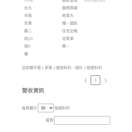
(104)
委託營造
600156120
台北
廠商興建
市南
商業大
京東
樓、國民
路二
住宅出租
段96
出售業
號8
務。
樓
目前顯示第 1 至第 3 個資料列，總計 3 個資料列
❮
1
❯
營收資訊
每頁顯示
個資料列
搜尋: