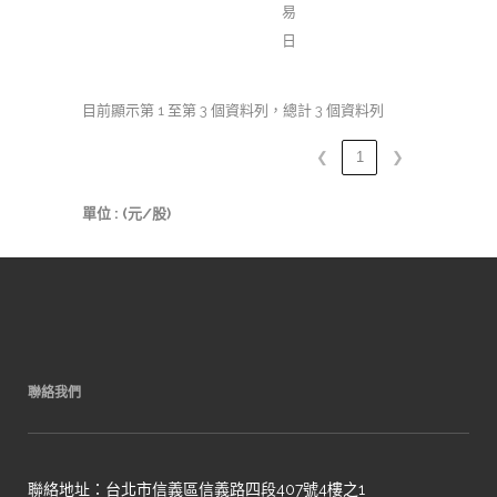
易
日
目前顯示第 1 至第 3 個資料列，總計 3 個資料列
❮
1
❯
單位 : (元/股)
聯絡我們
聯絡地址：台北市信義區信義路四段407號4樓之1