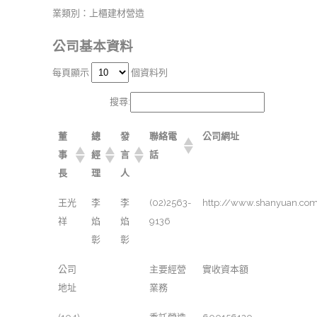
業類別：上櫃建材營造
公司基本資料
每頁顯示
個資料列
搜尋:
董
總
發
聯絡電
公司網址
事
經
言
話
長
理
人
王光
李
李
(02)2563-
http://www.shanyuan.com
祥
焰
焰
9136
彰
彰
公司
主要經營
實收資本額
地址
業務