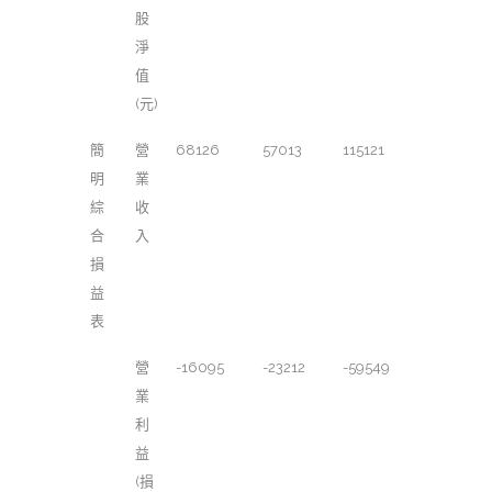
股
淨
值
(元)
簡
營
68126
57013
115121
明
業
綜
收
合
入
損
益
表
營
-16095
-23212
-59549
業
利
益
(損