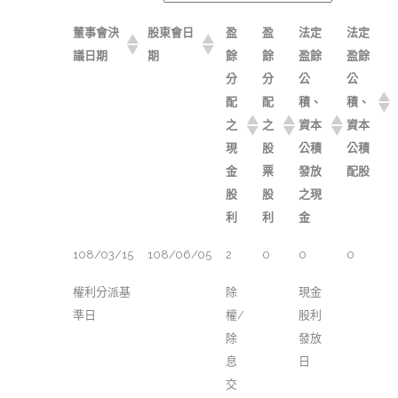
董事會決
股東會日
盈
盈
法定
法定
議日期
期
餘
餘
盈餘
盈餘
分
分
公
公
配
配
積、
積、
之
之
資本
資本
現
股
公積
公積
金
票
發放
配股
股
股
之現
利
利
金
108/03/15
108/06/05
2
0
0
0
權利分派基
除
現金
準日
權/
股利
除
發放
息
日
交