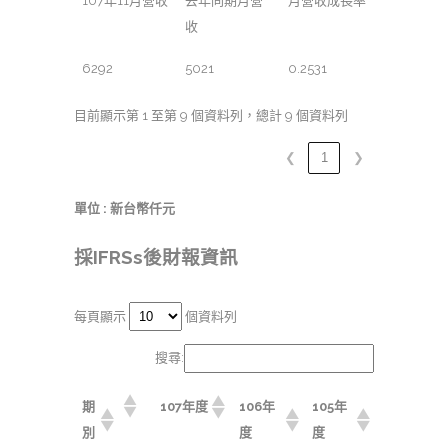
107年11月營收
去年同期月營
月營收成長率
收
6292
5021
0.2531
目前顯示第 1 至第 9 個資料列，總計 9 個資料列
❮
1
❯
單位 : 新台幣仟元
採IFRSs後財報資訊
每頁顯示
個資料列
搜尋:
期
107年度
106年
105年
別
度
度