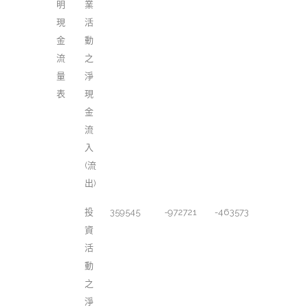
明
業
現
活
金
動
流
之
量
淨
表
現
金
流
入
(流
出)
投
359545
-972721
-463573
資
活
動
之
淨