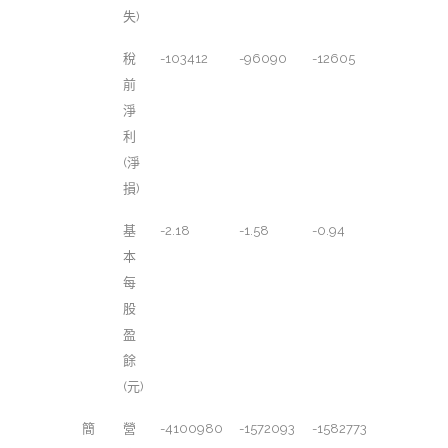
失)
稅
-103412
-96090
-12605
前
淨
利
(淨
損)
基
-2.18
-1.58
-0.94
本
每
股
盈
餘
(元)
簡
營
-4100980
-1572093
-1582773