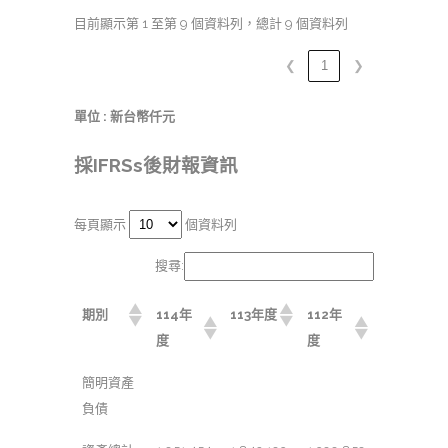
目前顯示第 1 至第 9 個資料列，總計 9 個資料列
❮
1
❯
單位 : 新台幣仟元
採IFRSs後財報資訊
每頁顯示
個資料列
搜尋:
期別
114年
113年度
112年
度
度
簡明資產
負債