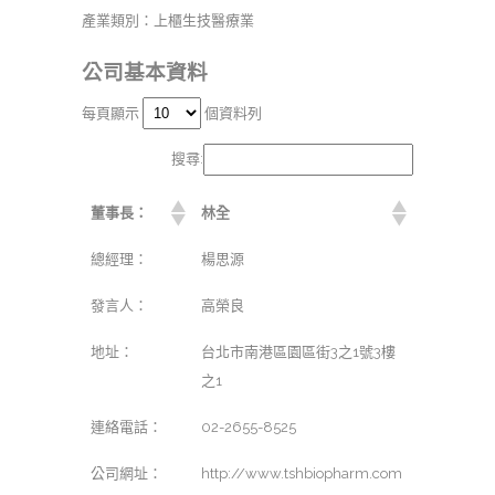
產業類別：上櫃生技醫療業
公司基本資料
每頁顯示
個資料列
搜尋:
董事長：
林全
總經理：
楊思源
發言人：
高榮良
地址：
台北市南港區園區街3之1號3樓
之1
連絡電話：
02-2655-8525
公司網址：
http://www.tshbiopharm.com