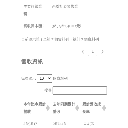
主要經營業
西藥批發零售業
務：
實收資本額：
383,981,400 (元)
目前顯示第 1 至第 7 個資料列，總計 7 個資料列
❮
1
❯
營收資訊
每頁顯示
個資料列
搜尋:
本年迄今累計
去年同期累計
累計營收成
營收
營收
長率
285,817
287,118
-0.45%