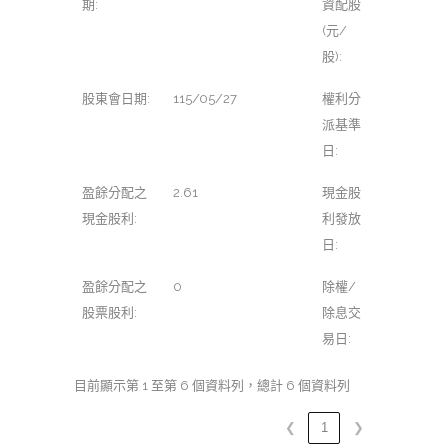
期:
資配股
(元/
股):
股東會日期:
115/05/27
權利分
派基準
日:
盈餘分配之
2.61
現金股
現金股利:
利發放
日:
盈餘分配之
0
除權/
股票股利:
除息交
易日:
目前顯示第 1 至第 6 個資料列，總計 6 個資料列
❮
1
❯