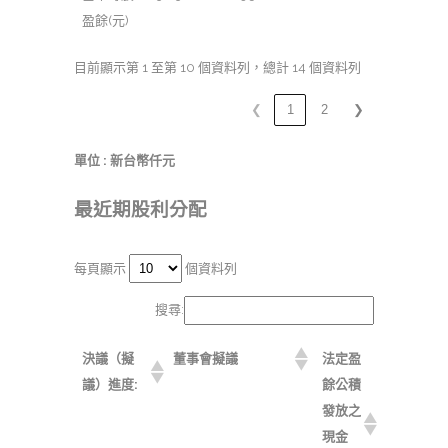
盈餘(元)
目前顯示第 1 至第 10 個資料列，總計 14 個資料列
❮
1
2
❯
單位 : 新台幣仟元
最近期股利分配
每頁顯示
個資料列
搜尋:
決議（擬
董事會擬議
法定盈
議）進度:
餘公積
發放之
現金