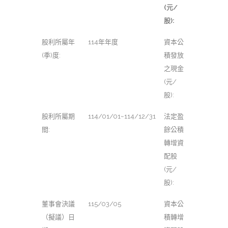
(元/
股):
股利所屬年
114年年度
資本公
(季)度:
積發放
之現金
(元/
股):
股利所屬期
114/01/01~114/12/31
法定盈
間:
餘公積
轉增資
配股
(元/
股):
董事會決議
115/03/05
資本公
（擬議）日
積轉增