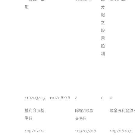
期
分
配
之
股
票
股
利
110/03/25
110/06/16
2
0
0
權利分派基
除權/除息
現金股利發放
準日
交易日
109/07/12
109/07/06
109/08/07