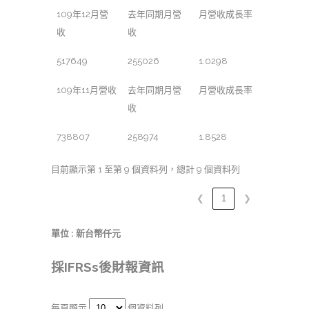
109年12月營
去年同期月營
月營收成長率
收
收
517649
255026
1.0298
109年11月營收
去年同期月營
月營收成長率
收
738807
258974
1.8528
目前顯示第 1 至第 9 個資料列，總計 9 個資料列
❮
1
❯
單位 : 新台幣仟元
採IFRSs後財報資訊
每頁顯示
個資料列