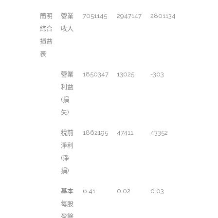
簡明
營業
7051145
2947147
2801134
綜合
收入
損益
表
營業
1850347
13025
-303
利益
(損
失)
稅前
1862195
47411
43352
淨利
(淨
損)
基本
6.41
0.02
0.03
每股
盈餘