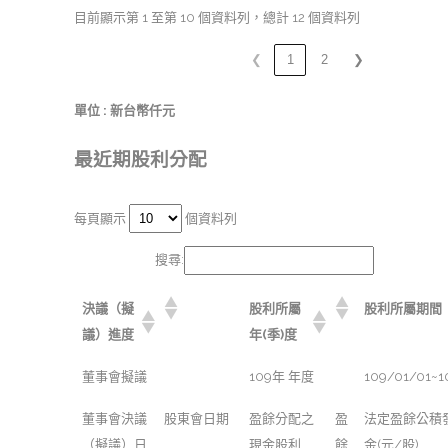
目前顯示第 1 至第 10 個資料列，總計 12 個資料列
❮
1
2
❯
單位 : 新台幣仟元
最近期股利分配
每頁顯示
個資料列
搜尋:
決議（擬
股利所屬
股利所屬期間
議）進度
年(季)度
董事會擬議
109年 年度
109/01/01~1
董事會決議
股東會日期
盈餘分配之
盈
法定盈餘公積
（擬議）日
現金股利
餘
金(元/股)