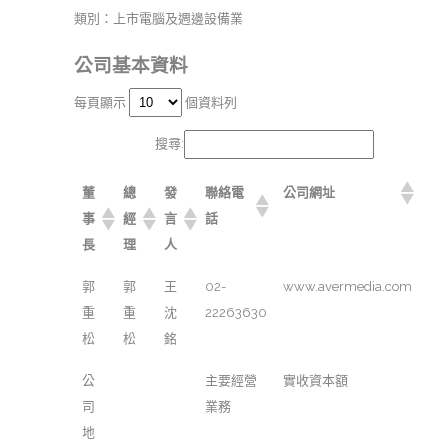
類別：上市電腦及週邊設備業
公司基本資料
每頁顯示
個資料列
搜尋:
董
總
發
聯絡電
公司網址
事
經
言
話
長
理
人
郭
郭
王
02-
www.avermedia.com
重
重
沈
22263630
松
松
銘
公
主要經營
實收資本額
司
業務
地