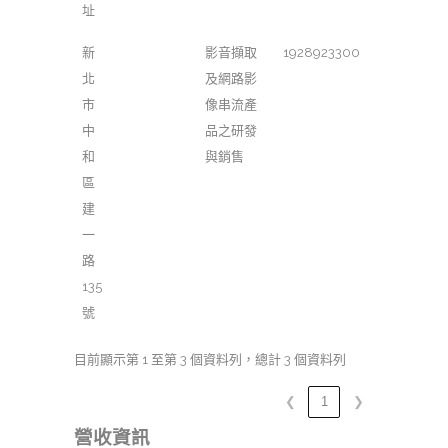
址
新
影音擷取
1928923300
北
及網路影
市
像串流產
中
品之研發
和
與銷售
區
建
一
路
135
號
目前顯示第 1 至第 3 個資料列，總計 3 個資料列
❮
1
❯
營收資訊