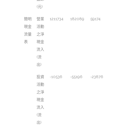
(元)
簡明
營業
1211734
182089
59174
現金
活動
流量
之淨
表
現金
流入
(流
出)
投資
-10536
-55196
-23876
活動
之淨
現金
流入
(流
出)